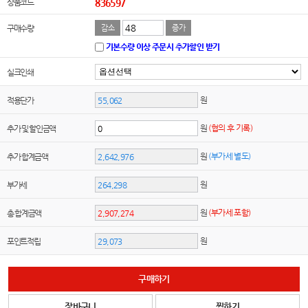
상품코드
836597
구매수량
감소
증가
기본수량 이상 주문시 추가할인 받기
실크인쇄
원
적용단가
원
(협의 후 기록)
추가 및 할인금액
원
(부가세 별도)
추가 합계금액
원
부가세
원
(부가세 포함)
총 합계금액
원
포인트적립
구매하기
장바구니
찜하기