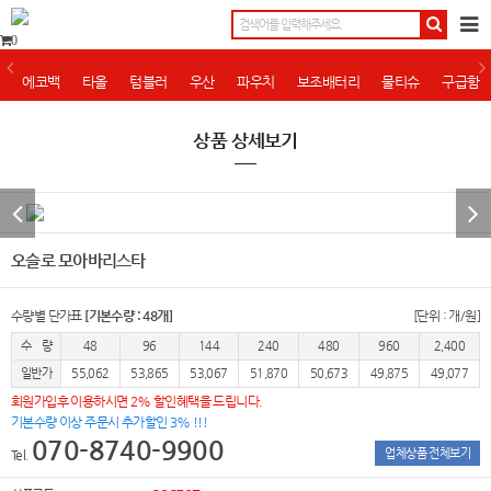
0
에코백
타올
텀블러
우산
파우치
보조배터리
물티슈
구급함
상품 상세보기
오슬로 모아바리스타
수량별 단가표
[기본수량 : 48개]
[단위 : 개/원]
수 량
48
96
144
240
480
960
2,400
일반가
55,062
53,865
53,067
51,870
50,673
49,875
49,077
회원가입후 이용하시면 2% 할인혜택을 드립니다.
기본수량 이상 주문시 추가할인 3% !!!
070-8740-9900
업체상품 전체보기
Tel.