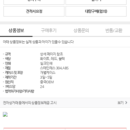
견적서요청
대량구매(협의)
상품정보
구매후기
상품문의
반품/교환
아래 상품정보는 실제 상품과 차이가 있을수 있습니다
· 규격
상세 페이지 참조
· 색상
화이트, 레드, 블랙
· 인쇄
실크인쇄
· 재질
스테인레스 304,ABS
· 케이스 및 포장
개별케이스
· 제작기간
3일~5일
· 원산지
중국OEM
· 1박스당
24
· 법적허가사항/기타사항
전자상거래 등에서의 상품정보제공 고시
보기