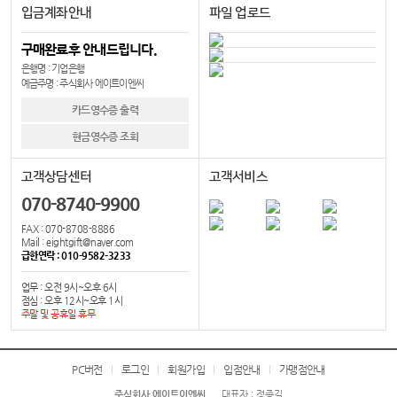
입금계좌안내
파일 업로드
구매완료후 안내드립니다.
은행명 : 기업은행
예금주명 : 주식회사 에이트이엔씨
카드영수증 출력
현금영수증 조회
고객상담센터
고객서비스
070-8740-9900
FAX : 070-8708-8886
Mail : eightgift@naver.com
급한연락 : 010-9582-3233
업무 : 오전 9시~오후 6시
점심 : 오후 12시~오후 1시
주말 및 공휴일 휴무
PC버전
로그인
회원가입
입점안내
가맹점안내
주식회사 에이트이엔씨
대표자 : 정종길