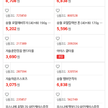
8,708
6,838
원
원
725850
800528
상품코드 :
상품코드 :
송월 호텔헤비무지 (40*80 190g 코마사30수)
송월 호텔컬렉션 톤 (40*80 170g 코마사30수)
5,202
5,596
원
원
217389
209204
상품코드 :
상품코드 :
지솔훈민정음 핸드타올
아이스 쿨타올
3,690
원
품절
287594
320554
상품코드 :
상품코드 :
지솔하운즈스포츠
송월 뱀부얀격자
3,075
6,838
원
원
235857
562749
상품코드 :
상품코드 :
모스니에 호텔170 와인케이스증정
모스니에 뱀부170 와인케이스증정