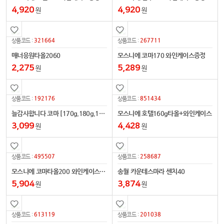
4,920
4,920
원
원
321664
267711
상품코드 :
상품코드 :
매너응원타올2060
모스니에 코마170 와인케이스증정
2,275
5,289
원
원
192176
851434
상품코드 :
상품코드 :
늘감사합니다 코마 [170g,180g,190g]
모스니에 호텔160g타올+와인케이스
3,099
4,428
원
원
495507
258687
상품코드 :
상품코드 :
모스니에 코마타올200 와인케이스증정
송월 카운테스마라 센치40
5,904
3,874
원
원
613119
201038
상품코드 :
상품코드 :