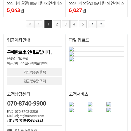
모스니에 호텔180g타올+와인케이스
모스니에 모달210g타올+와인케이스
5,043
6,027
원
원
1
2
3
4
5
입금계좌안내
파일 업로드
구매완료후 안내드립니다.
은행명 : 기업은행
예금주명 : 주식회사 에이트이엔씨
카드영수증 출력
현금영수증 조회
고객상담센터
고객서비스
070-8740-9900
FAX : 070-8708-8886
Mail : eightgift@naver.com
급한연락 : 010-9582-3233
업무 : 오전 9시~오후 6시