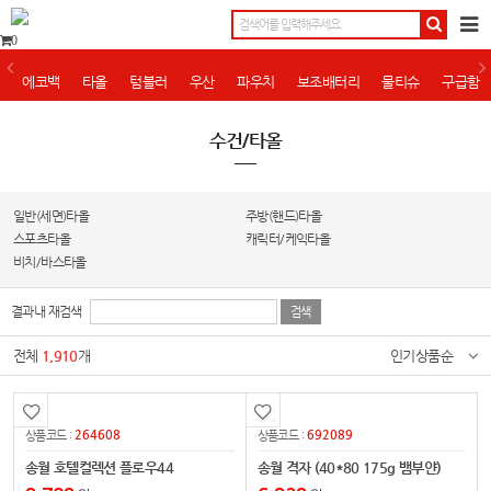
0
에코백
타올
텀블러
우산
파우치
보조배터리
물티슈
구급함
수건/타올
일반(세면)타올
주방(핸드)타올
스포츠타올
캐릭터/케익타올
비치/바스타올
결과내 재검색
전체
1,910
개
인기상품순
264608
692089
상품코드 :
상품코드 :
송월 호텔컬렉션 플로우44
송월 격자 (40*80 175g 뱀부얀)