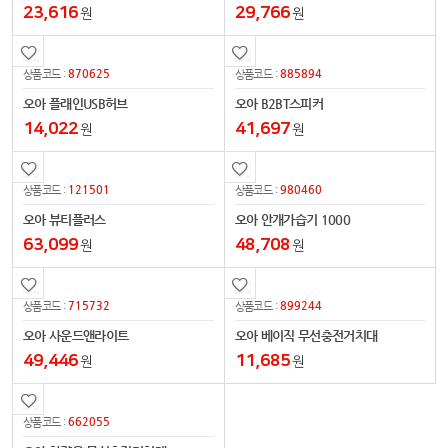
23,616
29,766
원
원
870625
885894
상품코드 :
상품코드 :
오아 플래인USB허브
오아 B2BT스피커
14,022
41,697
원
원
121501
980460
상품코드 :
상품코드 :
오아 뷰티플러스
오아 안개가습기 1000
63,099
48,708
원
원
715732
899244
상품코드 :
상품코드 :
오아 사운드앤라이트
오아 베이직 무선충전거치대
49,446
11,685
원
원
662055
상품코드 :