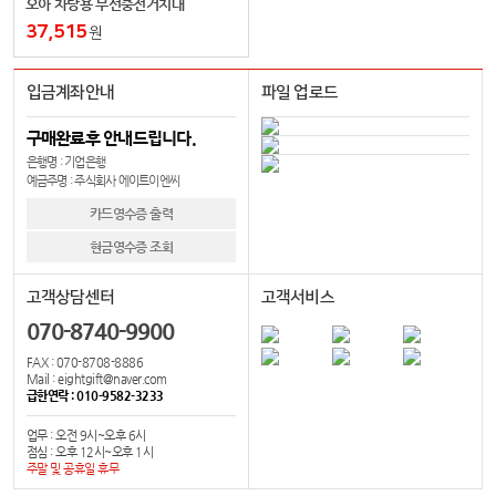
오아 차량용 무선충전거치대
37,515
원
입금계좌안내
파일 업로드
구매완료후 안내드립니다.
은행명 : 기업은행
예금주명 : 주식회사 에이트이엔씨
카드영수증 출력
현금영수증 조회
고객상담센터
고객서비스
070-8740-9900
FAX : 070-8708-8886
Mail : eightgift@naver.com
급한연락 : 010-9582-3233
업무 : 오전 9시~오후 6시
점심 : 오후 12시~오후 1시
주말 및 공휴일 휴무