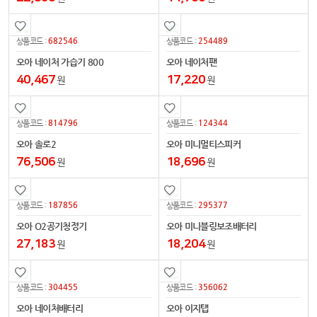
682546
254489
상품코드 :
상품코드 :
오아 네이처 가습기 800
오아 네이처팬
40,467
17,220
원
원
814796
124344
상품코드 :
상품코드 :
오아 솔로2
오아 미니멀티스피커
76,506
18,696
원
원
187856
295377
상품코드 :
상품코드 :
오아 O2공기청정기
오아 미니블링보조배터리
27,183
18,204
원
원
304455
356062
상품코드 :
상품코드 :
오아 네이처배터리
오아 이지탭