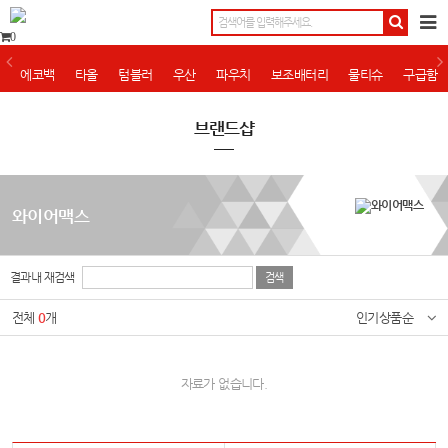
0
에코백
타올
텀블러
우산
파우치
보조배터리
물티슈
구급함
브랜드샵
와이어맥스
결과내 재검색
전체
0
개
인기상품순
자료가 없습니다.