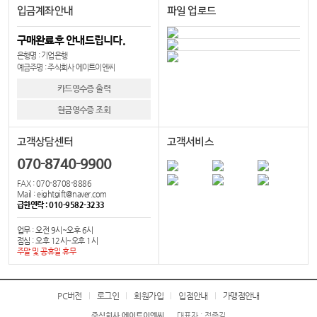
입금계좌안내
파일 업로드
구매완료후 안내드립니다.
은행명 : 기업은행
예금주명 : 주식회사 에이트이엔씨
카드영수증 출력
현금영수증 조회
고객상담센터
고객서비스
070-8740-9900
FAX : 070-8708-8886
Mail : eightgift@naver.com
급한연락 : 010-9582-3233
업무 : 오전 9시~오후 6시
점심 : 오후 12시~오후 1시
주말 및 공휴일 휴무
PC버전
로그인
회원가입
입점안내
가맹점안내
주식회사 에이트이엔씨
대표자 : 정종길