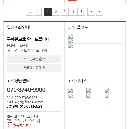
1
2
3
4
5
입금계좌안내
파일 업로드
구매완료후 안내드립니다.
은행명 : 기업은행
예금주명 : 주식회사 에이트이엔씨
카드영수증 출력
현금영수증 조회
고객상담센터
고객서비스
070-8740-9900
FAX : 070-8708-8886
Mail : eightgift@naver.com
급한연락 : 010-9582-3233
업무 : 오전 9시~오후 6시
점심 : 오후 12시~오후 1시
주말 및 공휴일 휴무