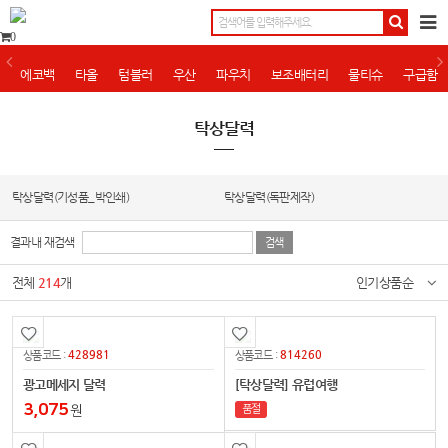
0
에코백
타올
텀블러
우산
파우치
보조배터리
물티슈
구급함
탁상달력
탁상달력(기성품_박인쇄)
탁상달력(독판제작)
결과내 재검색
전체
214
개
인기상품순
428981
814260
상품코드 :
상품코드 :
광고메세지 달력
[탁상달력] 유럽여행
3,075
원
품절