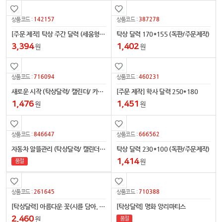
142157
387278
상품코드 :
상품코드 :
[주문 제작] 탁상 주간 달력 (세움형 295x110)
탁상 달력 170*155 (독판/주문제작)
3,394
1,402
원
원
716094
460231
상품코드 :
상품코드 :
새로운 시작 (탁상달력/ 캘린더/ 카렌다)
[주문 제작] 학사 달력 250*180
1,476
1,451
원
원
846647
666562
상품코드 :
상품코드 :
자동차 알뜰관리 (탁상달력/ 캘린더/ 카렌다)
탁상 달력 230*100 (독판/주문제작)
1,414
원
품절
261645
710388
상품코드 :
상품코드 :
[탁상달력] 아름다운 꽃(시를 담아, 거울)
[탁상달력] 명화 앙리마티스
2,460
원
품절