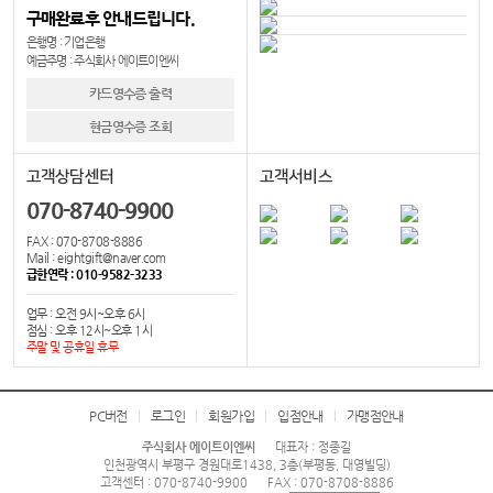
구매완료후 안내드립니다.
은행명 : 기업은행
예금주명 : 주식회사 에이트이엔씨
카드영수증 출력
현금영수증 조회
고객상담센터
고객서비스
070-8740-9900
FAX : 070-8708-8886
Mail : eightgift@naver.com
급한연락 : 010-9582-3233
업무 : 오전 9시~오후 6시
점심 : 오후 12시~오후 1시
주말 및 공휴일 휴무
PC버전
로그인
회원가입
입점안내
가맹점안내
주식회사 에이트이엔씨
대표자 : 정종길
인천광역시 부평구 경원대로1438, 3층(부평동, 대영빌딩)
고객센터 : 070-8740-9900
FAX : 070-8708-8886