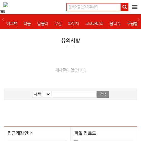
0
에코백
타올
텀블러
우산
파우치
보조배터리
물티슈
구급함
유의사항
게시글이 없습니다.
입금계좌안내
파일 업로드