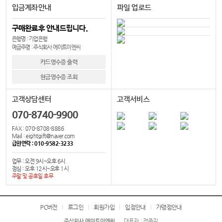
입금계좌안내
파일 업로드
구매완료후 안내드립니다.
은행명 : 기업은행
예금주명 : 주식회사 에이트이엔씨
카드영수증 출력
현금영수증 조회
고객상담센터
고객서비스
070-8740-9900
FAX : 070-8708-8886
Mail : eightgift@naver.com
급한연락 : 010-9582-3233
업무 : 오전 9시~오후 6시
점심 : 오후 12시~오후 1시
주말 및 공휴일 휴무
PC버전
로그인
회원가입
입점안내
가맹점안내
주식회사 에이트이엔씨
대표자 : 정종길