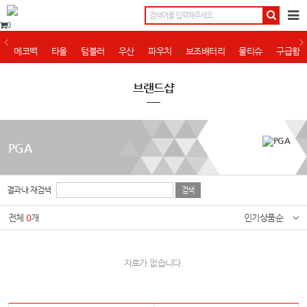
0
에코백
타올
텀블러
우산
파우치
보조배터리
물티슈
구급함
브랜드샵
PGA
결과내 재검색
전체
0
개
인기상품순
자료가 없습니다.