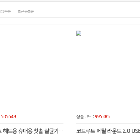
기많은순
최근등록순
535549
995385
:
상품코드 :
코드루트 헤드용 휴대용 칫솔 살균기(충전식)