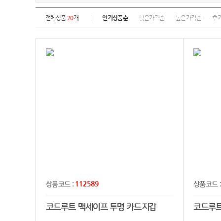
전체상품
20
개
인기상품순
낮은가격순
높은가격순
후
112589
상품코드 :
상품코드 
코드루트 맥세이프 투명 카드지갑