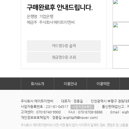
구매완료후 안내드립니다.
은행명 : 기업은행
예금주 : 주식회사 에이트이엔씨
카드영수증 출력
현금영수증 조회
회사소개
이용안내
이용약관
주식회사 에이트이엔씨
대표자 : 정종길
인천광역시 부평구 경원대로1
사업자등록번호 : 231-81-04517
통신판매업신고 : 제
사업자정보확인
고객센터 : 070-8740-9900
FAX : 070-8708-8886
Email : eig
개인정보보호책임자 : 정종길 (eightgift@naver.com)
주식회사 에이트이엔씨의 사전 서면 동의 없이 사이트의 일체의 정보, 콘텐츠 및 UI등을 