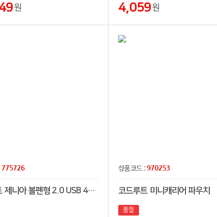
49
4,059
원
원
775726
970253
:
상품코드 :
코드루트 제니아 볼펜형 2.0 USB 4GB~128GB
코드루트 미니캐리어 파우치
품절