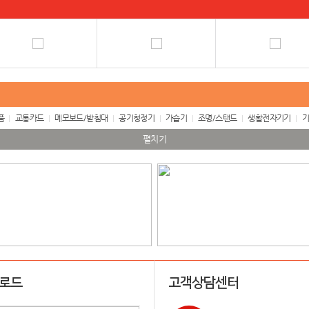
품
교통카드
메모보드/받침대
공기청정기
가습기
조명/스탠드
생활전자기기
기
펼치기
업로드
고객상담센터