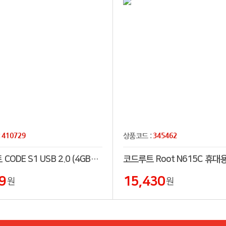
410729
345462
:
상품코드 :
코트루트 CODE S1 USB 2.0 (4GB~128GB)
코드루트 Root N615C 휴대
9
15,430
원
원