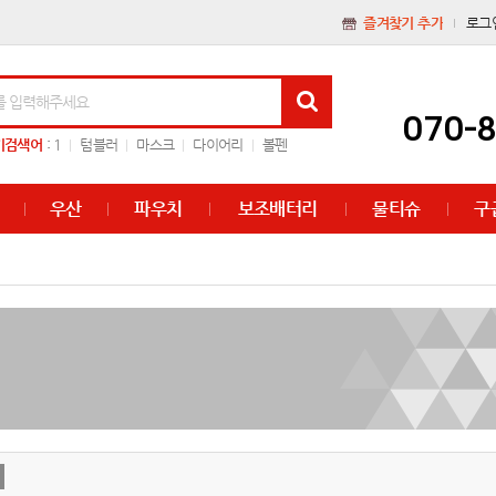
즐겨찾기 추가
로그
070-
기검색어
:
1
텀블러
마스크
다이어리
볼펜
우산
파우치
보조배터리
물티슈
구