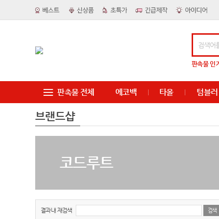
판촉물
인
판촉물 전체
에코백
타올
텀블러
브랜드샵
코드루트
결과내 재검색