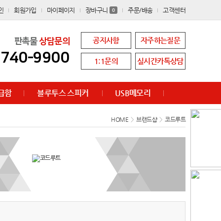
인
회원가입
마이페이지
장바구니
주문/배송
고객센터
0
공지사항
자주하는질문
판촉물
상담문의
8740-9900
1:1문의
실시간카톡상담
급함
블루투스 스피커
USB메모리
HOME
>
브랜드샵
>
코드루트