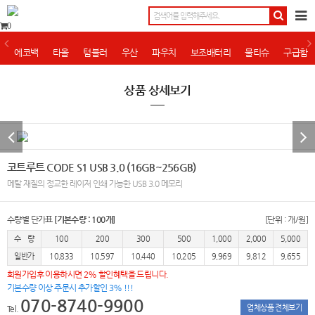
0
에코백
타올
텀블러
우산
파우치
보조배터리
물티슈
구급함
상품 상세보기
코트루트 CODE S1 USB 3.0 (16GB~256GB)
메탈 재질의 정교한 레이저 인쇄 가능한 USB 3.0 메모리
수량별 단가표
[기본수량 : 100개]
[단위 : 개/원]
수 량
100
200
300
500
1,000
2,000
5,000
일반가
10,833
10,597
10,440
10,205
9,969
9,812
9,655
회원가입후 이용하시면 2% 할인혜택을 드립니다.
기본수량 이상 주문시 추가할인 3% !!!
070-8740-9900
업체상품 전체보기
Tel.