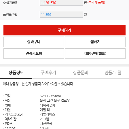
원
(부가세 포함)
총 합계금액
원
포인트적립
구매하기
장바구니
찜하기
견적서요청
대량구매(협의)
상품정보
구매후기
상품문의
반품/교환
아래 상품정보는 실제 상품과 차이가 있을수 있습니다
· 규격
62 x 12 x 5mm
· 색상
블랙,그린,블루,옐로우
· 인쇄
레이저 인쇄
· 재질
메탈 외
· 케이스 및 포장
개별케이스
· 제작기간
2~3일
· 원산지
대한민국
· 1박스당
100개