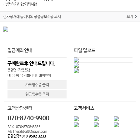
· 법적허가사항/기타사항
전자상거래 등에서의 상품정보제공 고시
보기
입금계좌안내
파일 업로드
구매완료후 안내드립니다.
은행명 : 기업은행
예금주명 : 주식회사 에이트이엔씨
카드영수증 출력
현금영수증 조회
고객상담센터
고객서비스
070-8740-9900
FAX : 070-8708-8886
Mail : eightgift@naver.com
급한연락 : 010-9582-3233