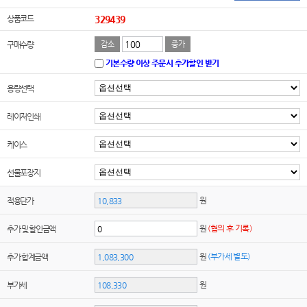
상품코드
329439
구매수량
감소
증가
기본수량 이상 주문시 추가할인 받기
용량선택
레이저인쇄
케이스
선물포장지
원
적용단가
원
(협의 후 기록)
추가 및 할인금액
원
(부가세 별도)
추가 합계금액
원
부가세