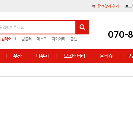
즐겨찾기 추가
로그
070-
기검색어
:
1
텀블러
마스크
다이어리
볼펜
우산
파우치
보조배터리
물티슈
구