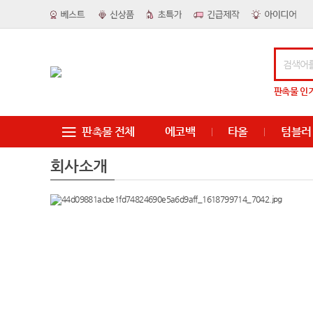
판촉물
인
판촉물 전체
에코백
타올
텀블러
회사소개