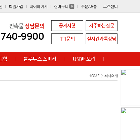
인
회원가입
마이페이지
장바구니
주문/배송
고객센터
0
공지사항
자주하는질문
판촉물
상담문의
8740-9900
1:1문의
실시간카톡상담
급함
블루투스 스피커
USB메모리
HOME
>
회사소개