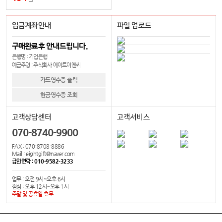
입금계좌안내
파일 업로드
구매완료후 안내드립니다.
은행명 : 기업은행
예금주명 : 주식회사 에이트이엔씨
카드영수증 출력
현금영수증 조회
고객상담센터
고객서비스
070-8740-9900
FAX : 070-8708-8886
Mail : eightgift@naver.com
급한연락 : 010-9582-3233
업무 : 오전 9시~오후 6시
점심 : 오후 12시~오후 1시
주말 및 공휴일 휴무