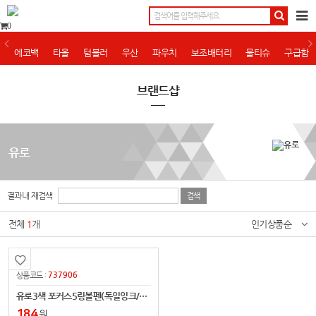
0
에코백
타올
텀블러
우산
파우치
보조배터리
물티슈
구급함
브랜드샵
유로
결과내 재검색
전체
1
개
인기상품순
737906
상품코드 :
유로3색 포커스5링볼펜(독일잉크/컬러인쇄가능)
184
원