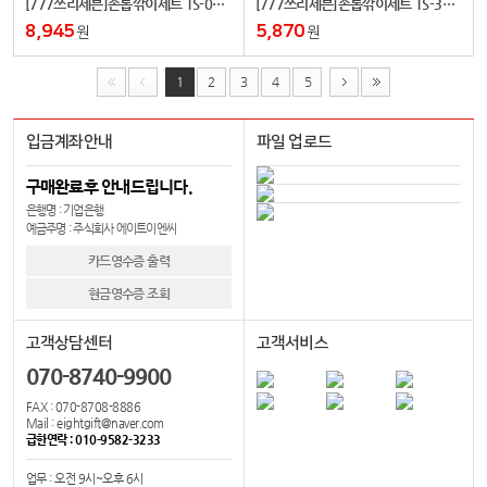
[777쓰리세븐]손톱깎이세트 TS-033G(골드)
[777쓰리세븐]손톱깎이세트 TS-32XG(골드)
8,945
5,870
원
원
1
2
3
4
5
입금계좌안내
파일 업로드
구매완료후 안내드립니다.
은행명 : 기업은행
예금주명 : 주식회사 에이트이엔씨
카드영수증 출력
현금영수증 조회
고객상담센터
고객서비스
070-8740-9900
FAX : 070-8708-8886
Mail : eightgift@naver.com
급한연락 : 010-9582-3233
업무 : 오전 9시~오후 6시