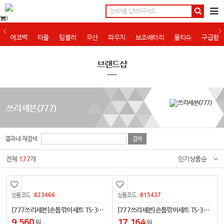
0
에코백
타올
텀블러
우산
파우치
보조배터리
물티슈
구급함
브랜드샵
쓰리세븐(777)
결과내 재검색
전체
177
개
인기상품순
823466
815437
상품코드 :
상품코드 :
[777쓰리세븐]손톱깎이세트 TS-377C(크롬)
[777쓰리세븐]손톱깎이세트 TS-343EXG(골드)
9,560
17,164
원
원