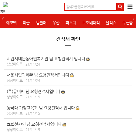
0
에코백
타올
텀블러
우산
파우치
보조배터리
물티슈
구급함
견적서 확인
시립서대문농아인복지관 님 요청견적서 입니다
상상에이트
21/11/24
서울시립과학관 님 요청견적서입니다
상상에이트
21/11/24
(주)유비씨 님 요청견적서입니다
상상에이트
21/11/15
동국대 가정교육과 님 요청견적서 입니다
상상에이트
21/11/15
호텔선샤인 님 요청견적서입니다
상상에이트
21/11/15