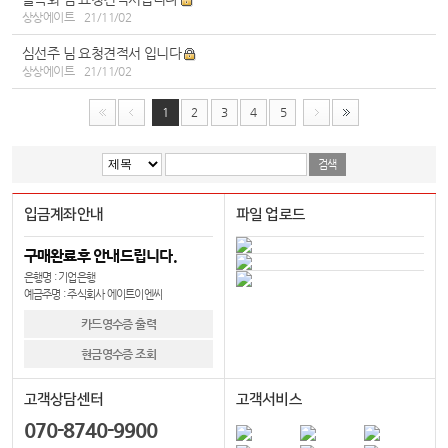
상상에이트
21/11/02
심선주 님 요청견적서 입니다
상상에이트
21/11/02
1
2
3
4
5
입금계좌안내
파일 업로드
구매완료후 안내드립니다.
은행명 : 기업은행
예금주명 : 주식회사 에이트이엔씨
카드영수증 출력
현금영수증 조회
고객상담센터
고객서비스
070-8740-9900