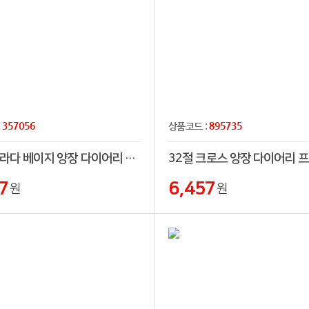
357056
895735
:
상품코드 :
32절 프라다 베이지 양장 다이어리 프리(32절,25절,프리)
7
6,457
원
원