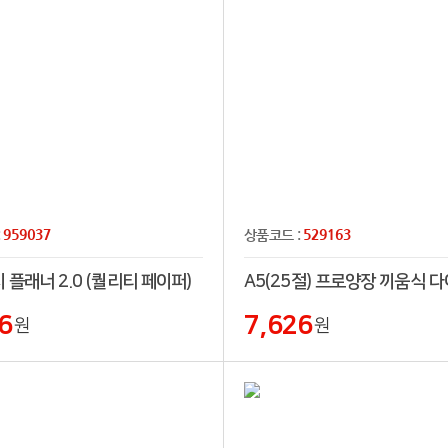
959037
529163
:
상품코드 :
 플래너 2.0 (퀄리티 페이퍼)
A5(25절) 프로양장 끼움식 
6
7,626
원
원