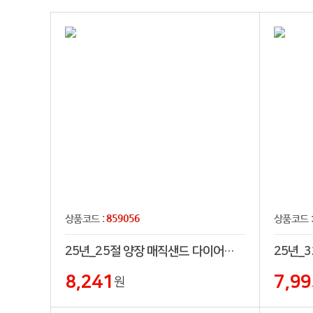
859056
상품코드 :
상품코드 
25년_25절 양장 매직샌드 다이어리[특허제품]
8,241
7,99
원