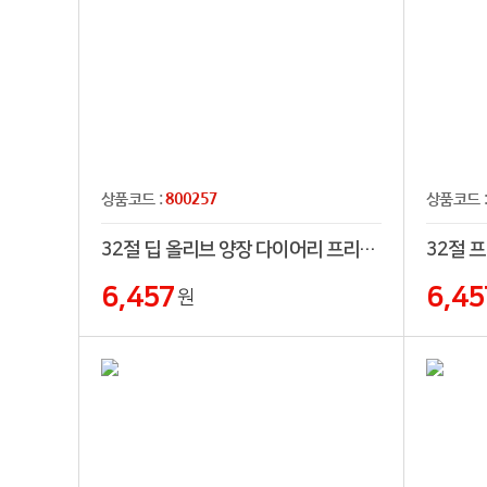
800257
상품코드 :
상품코드 
32절 딥 올리브 양장 다이어리 프리(32절,25절,프리)
6,457
6,45
원