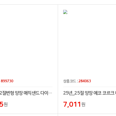
899730
284063
:
상품코드 :
25년_32절변형 양장 매직샌드 다이어리[특허제품]
5
7,011
원
원