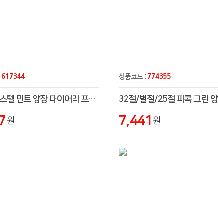
617344
774355
:
상품코드 :
32절 파스텔 민트 양장 다이어리 프리(32절,25절,프리)
7
7,441
원
원