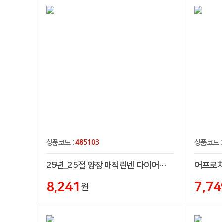
485103
상품코드 :
상품코드 
25년_25절 양장 매직린넨 다이어리[특허제품]
8,241
7,74
원