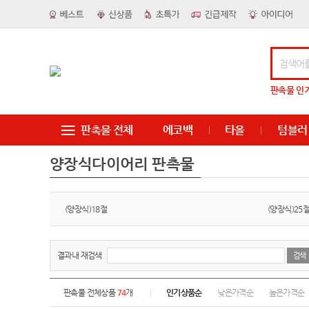
판촉물
인
판촉물 전체
에코백
타올
텀블러
양장식다이어리 판촉물
(양장식)18절
(양장식)25
결과내 재검색
판촉물 전체상품
74
개
인기상품순
낮은가격순
높은가격순