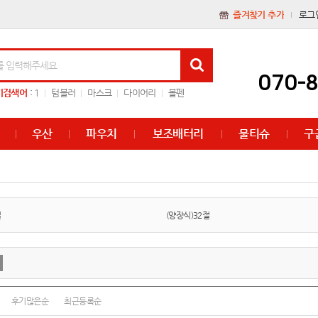
즐겨찾기 추가
로그
070-
기검색어
:
1
텀블러
마스크
다이어리
볼펜
우산
파우치
보조배터리
물티슈
구
절
(양장식)32절
후기많은순
최근등록순