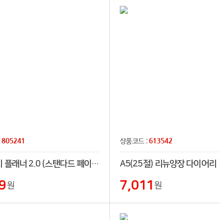
805241
613542
:
상품코드 :
어프로치 플래너 2.0 (스탠다드 페이퍼)
A5(25절) 리뉴양장 다이어리
9
7,011
원
원