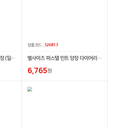
326813
상품코드 :
32절/별절/25절 피콕 그린 양장 (일체형) 다이어리
별사이즈 파스텔 민트 양장 다이어리 (프리)
6,765
원