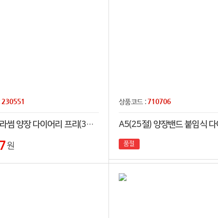
230551
710706
:
상품코드 :
32절 블라썸 양장 다이어리 프리(32절,25절,프리)
A5(25절) 양장밴드 붙임식 
7
품절
원