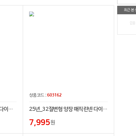
최근 본
없음
603162
상품코드 :
25년_25절 양장 에코 코르크 다이어리[친환경]
25년_32절변형 양장 매직린넨 다이어리[특허제품]
7,995
원