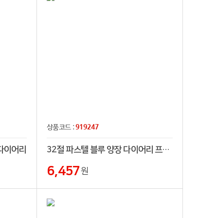
919247
상품코드 :
 다이어리
32절 파스텔 블루 양장 다이어리 프리(32절,25절,프리)
6,457
원