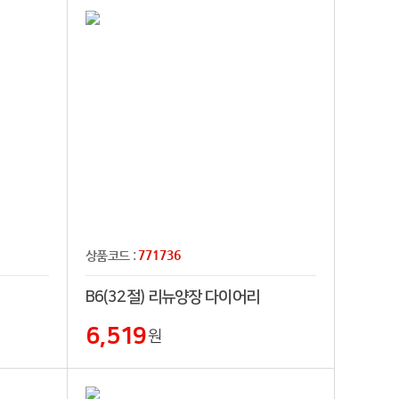
771736
상품코드 :
B6(32절) 리뉴양장 다이어리
6,519
원