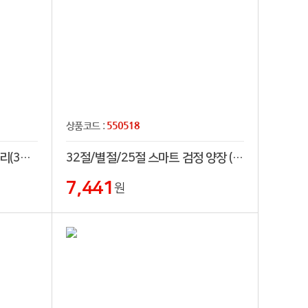
550518
상품코드 :
32절 크로스 양장 다이어리 프리(32절,25절,프리)
32절/별절/25절 스마트 검정 양장 (일체형)다이어리
7,441
원