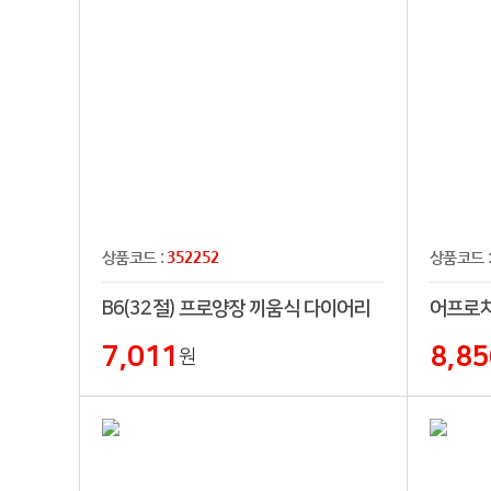
352252
상품코드 :
상품코드 
B6(32절) 프로양장 끼움식 다이어리
어프로치
7,011
8,85
원