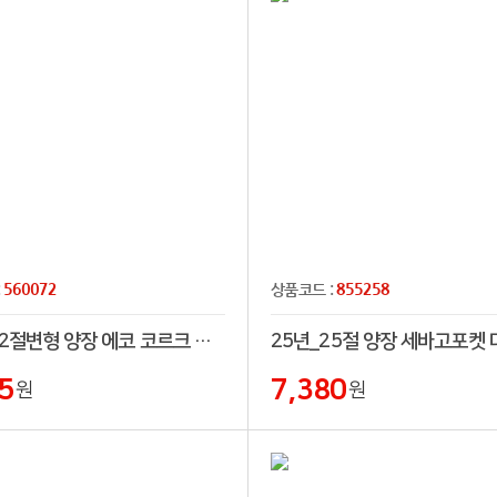
560072
855258
:
상품코드 :
25년_32절변형 양장 에코 코르크 다이어리[친환경]
25년_25절 양장 세바고포켓
5
7,380
원
원