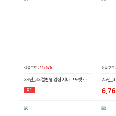
442676
상품코드 :
상품코드 
24년_32절변형 양장 세바고포켓 다이어리
6,76
품절