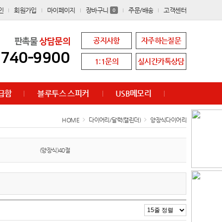
인
회원가입
마이페이지
장바구니
주문/배송
고객센터
0
공지사항
자주하는질문
판촉물
상담문의
8740-9900
1:1문의
실시간카톡상담
급함
블루투스 스피커
USB메모리
HOME
다이어리/달력(캘린더)
양장식다이어리
(양장식)40절