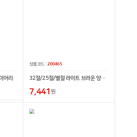
200465
상품코드 :
다이어리
32절/25절/별절 라이트 브라운 양장 (일체형) 다이어리
7,441
원