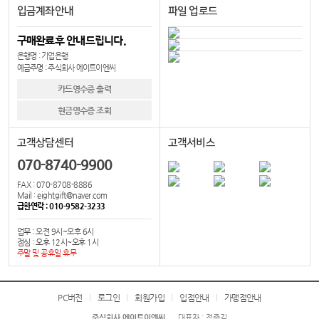
입금계좌안내
파일 업로드
구매완료후 안내드립니다.
은행명 : 기업은행
예금주명 : 주식회사 에이트이엔씨
카드영수증 출력
현금영수증 조회
고객상담센터
고객서비스
070-8740-9900
FAX : 070-8708-8886
Mail : eightgift@naver.com
급한연락 : 010-9582-3233
업무 : 오전 9시~오후 6시
점심 : 오후 12시~오후 1시
주말 및 공휴일 휴무
PC버전
로그인
회원가입
입점안내
가맹점안내
주식회사 에이트이엔씨
대표자 : 정종길