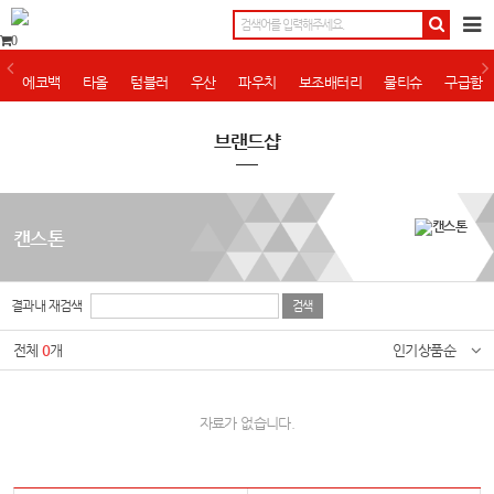
0
에코백
타올
텀블러
우산
파우치
보조배터리
물티슈
구급함
브랜드샵
캔스톤
결과내 재검색
전체
0
개
인기상품순
자료가 없습니다.