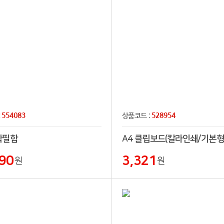
554083
528954
:
상품코드 :
학필함
A4 클립보드(칼라인쇄/기본형
90
3,321
원
원