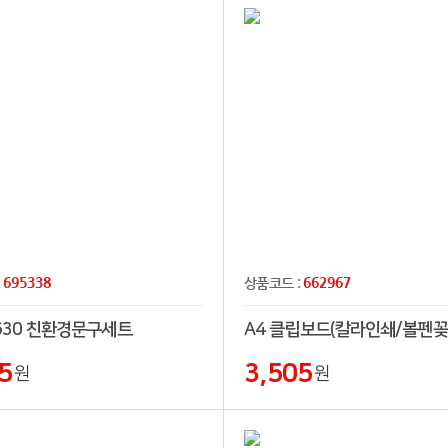
695338
662967
:
상품코드 :
1630 친환경문구세트
A4 클립보드(칼라인쇄/볼펜꽂
5
3,505
원
원