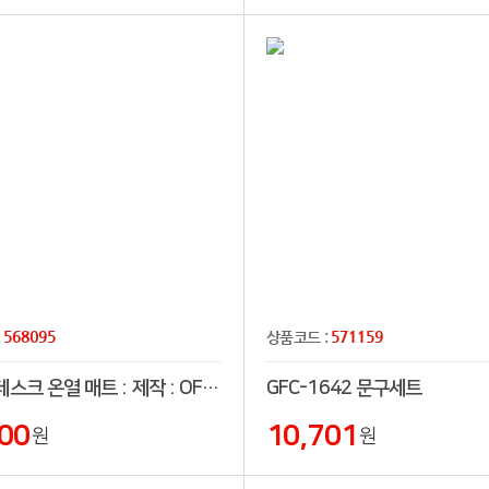
568095
571159
:
상품코드 :
하우지 데스크 온열 매트 : 제작 : OFD043
GFC-1642 문구세트
00
10,701
원
원