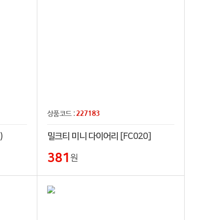
227183
상품코드 :
)
밀크티 미니 다이어리 [FC020]
381
원