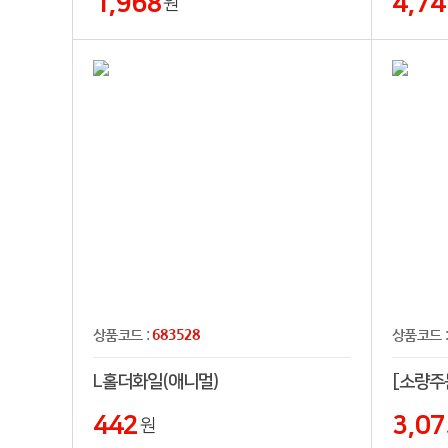
1,968
4,74
원
683528
상품코드 :
상품코드 
L홀더화일(애니멀)
[소량주
442
3,07
원