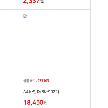
2,337
원
975305
상품코드 :
A4 바인더(BK-9022)
18,450
원