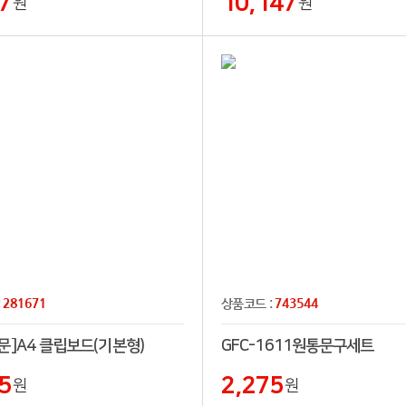
7
10,147
원
원
281671
743544
:
상품코드 :
문]A4 클립보드(기본형)
GFC-1611원통문구세트
5
2,275
원
원