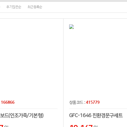
순
후기많은순
최근등록순
166866
415779
:
상품코드 :
립보드(인조가죽/기본형)
GFC-1646 친환경문구세트