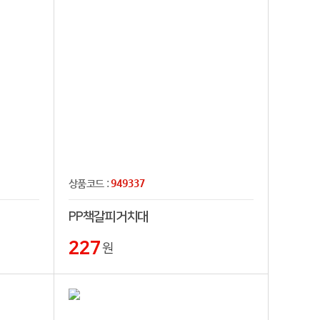
949337
상품코드 :
PP책갈피거치대
227
원