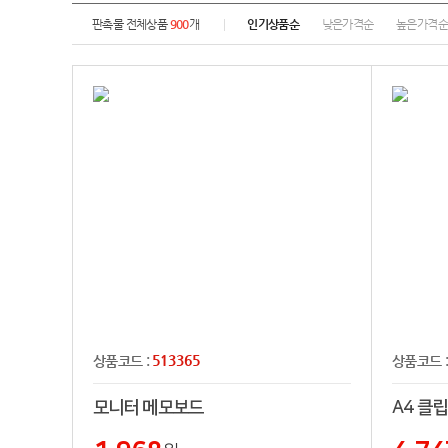
판촉물 전체상품
900
개
인기상품순
낮은가격순
높은가격
513365
상품코드 :
상품코드 
모니터 메모보드
A4 클