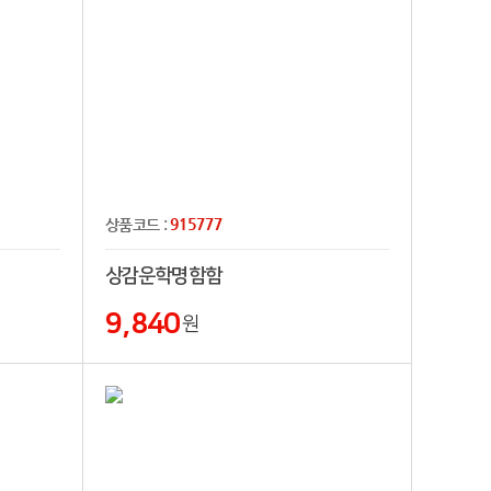
915777
상품코드 :
상감운학명함함
9,840
원