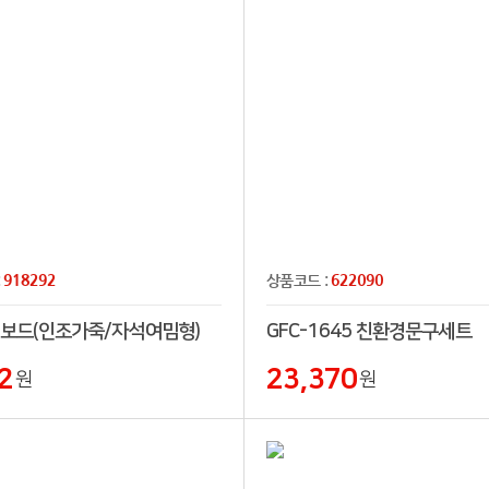
918292
622090
:
상품코드 :
립보드(인조가죽/자석여밈형)
GFC-1645 친환경문구세트
2
23,370
원
원