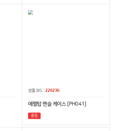
220236
상품코드 :
에펠탑 펜슬 케이스 [PH041]
품절