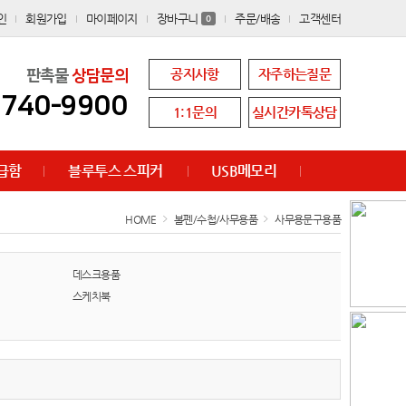
인
회원가입
마이페이지
장바구니
주문/배송
고객센터
0
공지사항
자주하는질문
판촉물
상담문의
8740-9900
1:1문의
실시간카톡상담
급함
블루투스 스피커
USB메모리
HOME
볼펜/수첩/사무용품
사무용문구용품
데스크용품
스케치북