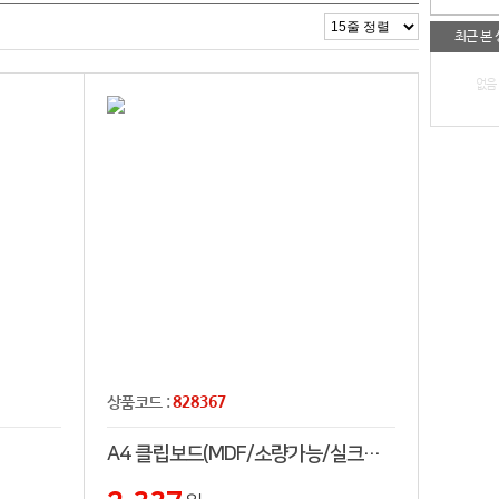
최근 본
없음
828367
상품코드 :
A4 클립보드(MDF/소량가능/실크인쇄)