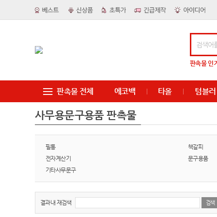
판촉물
인
판촉물 전체
에코백
타올
텀블러
사무용문구용품 판촉물
필통
책갈피
전자계산기
문구용품
기타사무문구
결과내 재검색