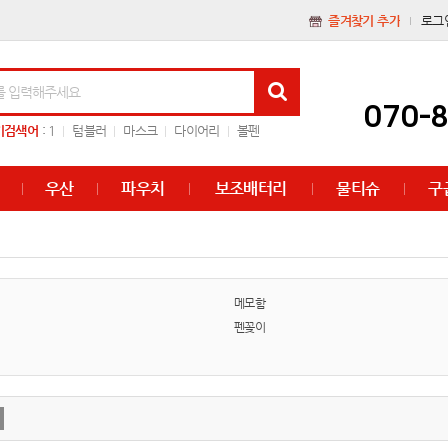
즐겨찾기 추가
로그
070-
기검색어
:
1
텀블러
마스크
다이어리
볼펜
우산
파우치
보조배터리
물티슈
구
메모함
펜꽂이