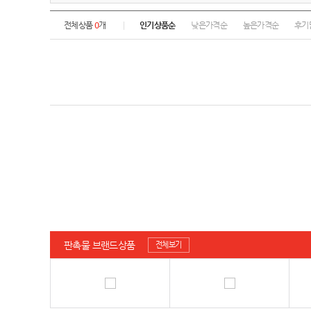
전체상품
0
개
인기상품순
낮은가격순
높은가격순
후기
판촉물 브랜드상품
전체보기