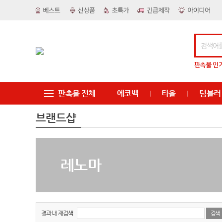
판촉물
인
판촉물 전체
에코백
타올
텀블러
브랜드샵
레노마
결과내 재검색