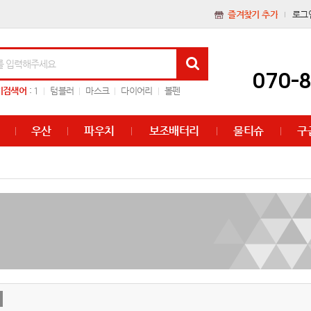
즐겨찾기 추가
로그
070-
기검색어
:
1
텀블러
마스크
다이어리
볼펜
우산
파우치
보조배터리
물티슈
구