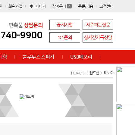
인
회원가입
마이페이지
장바구니
주문/배송
고객센터
0
공지사항
자주하는질문
판촉물
상담문의
8740-9900
1:1문의
실시간카톡상담
급함
블루투스 스피커
USB메모리
HOME
>
브랜드샵
>
레노마