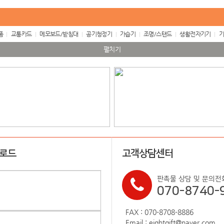
품
교통카드
메모보드/받침대
공기청정기
가습기
조명/스탠드
생활전자기기
기
펼치기
업로드
고객상담센터
판촉물 상담 및 문의전
070-8740-
FAX : 070-8708-8886
Email : eightgift@naver.com