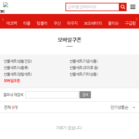
0
에코백
타올
텀블러
우산
파우치
보조배터리
물티슈
구급함
모바일쿠폰
선물세트(생활건강)
선물세트(가공식품)
선물세트(식품류)
선물세트(조미료 등)
선물세트(양말세트)
선물세트(기타상품)
모바일쿠폰
결과내 재검색
전체
0
개
인기상품순
자료가 없습니다.