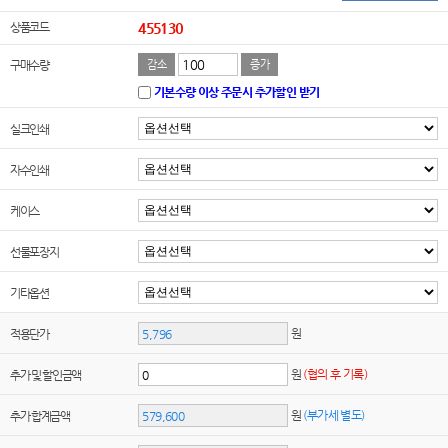
상품코드
455130
구매수량
감소
증가
기본수량 이상 주문시 추가할인 받기
실크인쇄
자수인쇄
케이스
선물포장지
기타옵션
원
적용단가
원
(협의 후 기록)
추가 및 할인금액
원
(부가세 별도)
추가 합계금액