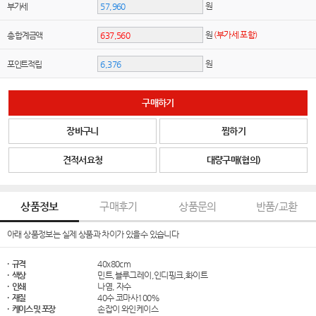
원
부가세
원
(부가세 포함)
총 합계금액
원
포인트적립
구매하기
장바구니
찜하기
견적서요청
대량구매(협의)
상품정보
구매후기
상품문의
반품/교환
아래 상품정보는 실제 상품과 차이가 있을수 있습니다
· 규격
40x80cm
· 색상
민트,블루그레이,인디핑크,화이트
· 인쇄
나염, 자수
· 재질
40수 코마사100%
· 케이스 및 포장
손잡이 와인케이스