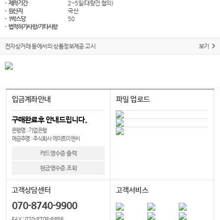
· 제작기간
2~5일(대량건 협의)
· 원산지
국산
· 1박스당
50
· 법적허가사항/기타사항
전자상거래 등에서의 상품정보제공 고시
보기
입금계좌안내
파일 업로드
구매완료후 안내드립니다.
은행명 : 기업은행
예금주명 : 주식회사 에이트이엔씨
카드영수증 출력
현금영수증 조회
고객상담센터
고객서비스
070-8740-9900
FAX : 070-8708-8886