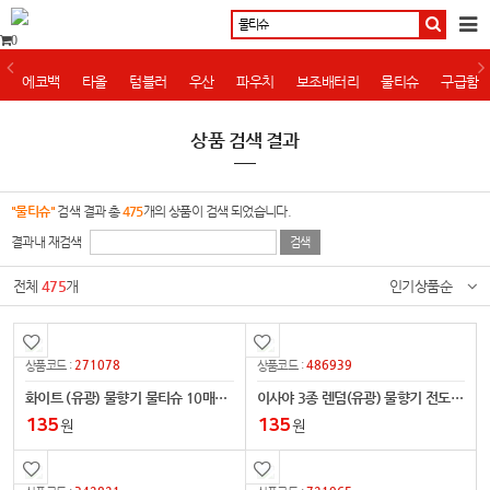
0
에코백
타올
텀블러
우산
파우치
보조배터리
물티슈
구급함
상품 검색 결과
"물티슈"
검색 결과 총
475
개의 상품이 검색 되었습니다.
결과내 재검색
전체
475
개
인기상품순
271078
486939
상품코드 :
상품코드 :
화이트 (유광) 물향기 물티슈 10매용-14
이사야 3종 렌덤(유광) 물향기 전도용 물티슈 10매용
135
135
원
원