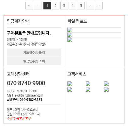
1
2
3
4
5
입금계좌안내
파일 업로드
구매완료후 안내드립니다.
은행명 : 기업은행
예금주명 : 주식회사 에이트이엔씨
카드영수증 출력
현금영수증 조회
고객상담센터
고객서비스
070-8740-9900
FAX : 070-8708-8886
Mail : eightgift@naver.com
급한연락 : 010-9582-3233
업무 : 오전 9시~오후 6시
점심 : 오후 12시~오후 1시
주말 및 공휴일 휴무