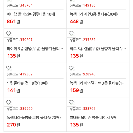
345704
149186
상품코드 :
상품코드 :
애니랩 빨아쓰는 행주타올 10매
녹색나라 자연3종 물티슈(30매)
861
448
원
원
350207
235282
상품코드 :
상품코드 :
파이어 3종 렌덤(무광) 물향기 물티슈 10매용
하트 3종 렌덤(무광) 물향기 물티슈 10매용
135
135
원
원
419302
928948
상품코드 :
상품코드 :
드림물티슈-전도B형(10매)
녹색나라 파스텔도트 3종 물티슈(10매)
141
159
원
원
839960
383762
상품코드 :
상품코드 :
녹색나라 물방울 파랑 물티슈(20매)
휴대용 물티슈 명품 베이지 5매
270
135
원
원