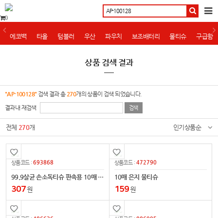
0
에코백
타올
텀블러
우산
파우치
보조배터리
물티슈
구급함
상품 검색 결과
"AP-100128"
검색 결과 총
270
개의 상품이 검색 되었습니다.
결과내 재검색
전체
270
개
인기상품순
693868
472790
상품코드 :
상품코드 :
99.9살균 손소독티슈 판촉용 10매 [의약외품]
10매 은지 물티슈
307
159
원
원