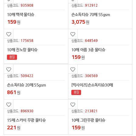
935908
912912
상품코드 :
상품코드 :
10매 백색 물티슈
손소독티슈 70매 55gsm
159
3,075
원
원
175658
648549
상품코드 :
상품코드 :
10매 진노랑 물티슈
10매 아름 3종 물티슈
159
원
품절
509422
306569
상품코드 :
상품코드 :
손소독티슈 20매 55gsm
[빅사이즈]손소독티슈30매
861
원
품절
896930
213821
상품코드 :
상품코드 :
15매 스카이 무광 물티슈
10매 그린무광 물티슈
221
159
원
원