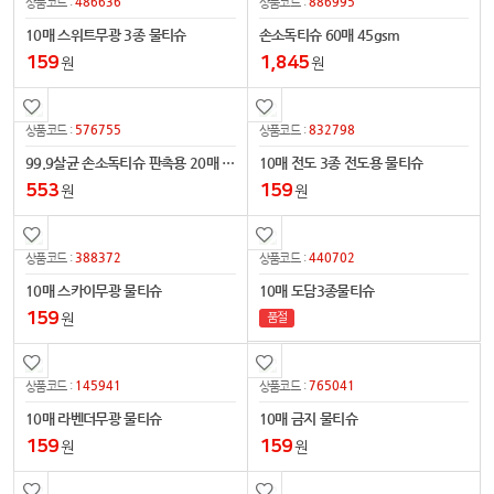
486636
886995
상품코드 :
상품코드 :
10매 스위트무광 3종 물티슈
손소독티슈 60매 45gsm
159
1,845
원
원
576755
832798
상품코드 :
상품코드 :
99.9살균 손소독티슈 판촉용 20매 [의약외품]
10매 전도 3종 전도용 물티슈
553
159
원
원
388372
440702
상품코드 :
상품코드 :
10매 스카이무광 물티슈
10매 도담3종물티슈
159
원
품절
145941
765041
상품코드 :
상품코드 :
10매 라벤더무광 물티슈
10매 금지 물티슈
159
159
원
원