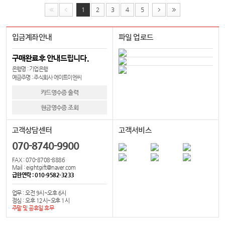
1
2
3
4
5
입금계좌안내
파일 업로드
구매완료후 안내드립니다.
은행명 : 기업은행
예금주명 : 주식회사 에이트이엔씨
카드영수증 출력
현금영수증 조회
고객상담센터
고객서비스
070-8740-9900
FAX : 070-8708-8886
Mail : eightgift@naver.com
급한연락 : 010-9582-3233
업무 : 오전 9시~오후 6시
점심 : 오후 12시~오후 1시
주말 및 공휴일 휴무