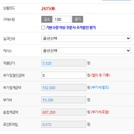
상품코드
261508
구매수량
감소
증가
기본수량 이상 주문시 추가할인 받기
실크인쇄
케이스
원
적용단가
원
(협의 후 기록)
추가 및 할인금액
원
(부가세 별도)
추가 합계금액
원
부가세
원
(부가세 포함)
총 합계금액
원
포인트적립