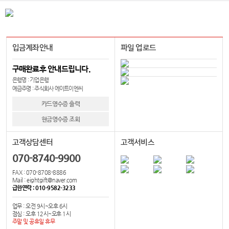
입금계좌안내
파일 업로드
구매완료후 안내드립니다.
은행명 : 기업은행
예금주명 : 주식회사 에이트이엔씨
카드영수증 출력
현금영수증 조회
고객상담센터
고객서비스
070-8740-9900
FAX : 070-8708-8886
Mail : eightgift@naver.com
급한연락 : 010-9582-3233
업무 : 오전 9시~오후 6시
점심 : 오후 12시~오후 1시
주말 및 공휴일 휴무