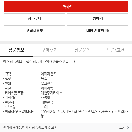
구매하기
장바구니
찜하기
견적서요청
대량구매(협의)
상품정보
구매후기
상품문의
반품/교환
아래 상품정보는 실제 상품과 차이가 있을수 있습니다
· 규격
이미지참조
· 색상
블랙
· 인쇄
실크인쇄
· 재질
이미지참조
· 케이스 및 포장
개별무지케이스
· 제작기간
4~5일
· 원산지
대한민국
· 1박스당
10개
· 법적허가사항/기타사항
100개이상 주문시 1도인쇄 무료진행 덮개면,거울면,밑판 인쇄가
능
전자상거래 등에서의 상품정보제공 고시
보기