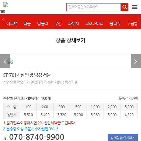
0
에코백
타올
텀블러
우산
파우치
보조배터리
물티슈
구급함
상품 상세보기
ST-7014 삼면경 탁상거울
삼면으로 덮었다가 열었다가 가능한 기능성 탁상거울
수량별 단가표
[기본수량 : 100개]
[단위 : 개/원]
수 량
100
200
300
500
1,000
2,000
5,000
일반가
5,520
5,400
5,320
5,200
5,080
5,000
4,920
회원가입후 이용하시면 2% 할인혜택을 드립니다.
기본수량 이상 주문시 추가할인 3% !!!
070-8740-9900
업체상품 전체보기
Tel.