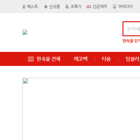
판촉물
인
판촉물 전체
에코백
타올
텀블러