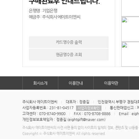
구매완료후 안내드립니다.
은행명 : 기업은행
예금주 : 주식회사 에이트이엔씨
카드영수증 출력
현금영수증 조회
회사소개
이용안내
이용약관
주식회사 에이트이엔씨
대표자 : 정종길
인천광역시 부평구 경원대로1
사업자등록번호 : 231-81-04517
통신판매업신고 : 제
사업자정보확인
고객센터 : 070-8740-9900
FAX : 070-8708-8886
Email : eig
개인정보보호책임자 : 정종길 (eightgift@naver.com)
주식회사 에이트이엔씨의 사전 서면 동의 없이 사이트의 일체의 정보, 콘텐츠 및 UI등을 
Copyright ⓒ 주식회사 에이트이엔씨 All rights reserved.