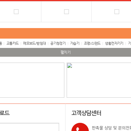
품
교통카드
메모보드/받침대
공기청정기
가습기
조명/스탠드
생활전자기기
기
펼치기
업로드
고객상담센터
판촉물 상담 및 문의전