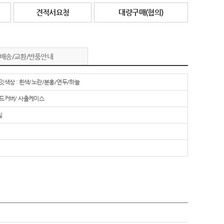
견적서요청
대량구매(협의)
배송/교환/반품안내
잇색상 : 흰색/노란/분홍/연두/하늘
드커버/ 사출케이스
일