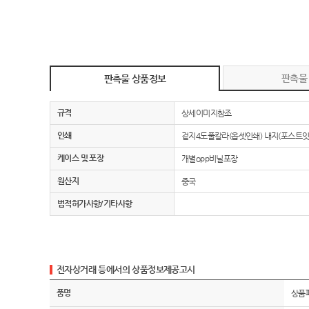
판촉물
판촉물 상품정보
규격
상세이미지참조
인쇄
겉지4도풀칼라(옵셋인쇄) 내지(포스트잇
케이스 및 포장
개별opp비닐포장
원산지
중국
법적허가사항/기타사항
전자상거래 등에서의 상품정보제공고시
품명
상품