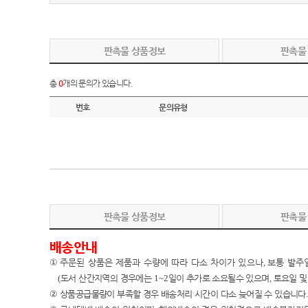
판촉물 상품정보
판촉물
총
0
개의 문의가 있습니다.
번호
문의유형
판촉물 상품정보
판촉물
배송안내
①
주문된 상품은 제품과 수량에 따라 다소 차이가 있으나
,
보통 발주
(
도서 산간지역의 경우에는
1~2
일이 추가로 소요될수 있으며
,
토요일 및
②
상품공급물량이 부족할 경우 배송처리 시간이 다소 늦어질 수 있습니다
.