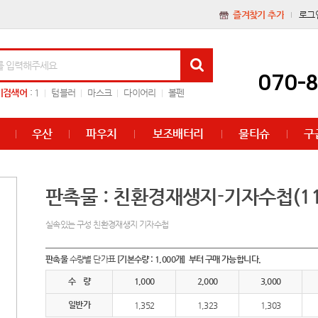
즐겨찾기 추가
로그
070-
기검색어
:
1
텀블러
마스크
다이어리
볼펜
우산
파우치
보조배터리
물티슈
구
판촉물 : 친환경재생지-기자수첩(11
실속있는 구성 친환경재생지 기자수첩
판촉물
수량별 단가표
[기본수량 : 1,000개] 부터 구매 가능합니다.
수 량
1,000
2,000
3,000
일반가
1,352
1,323
1,303