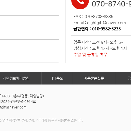
070-8740-
FAX : 070-8708-8886
Email : eightgift@naver.com
급한연락 : 010-9582-3233
업무시간 : 오전 9시~오후 6시
점심시간 : 오후 12시~오후 1시
주말 및 공휴일 휴무
개인정보처리방침
1:1문의
자주묻는질문
공
438, 3층(부평동, 대영빌딩)
2024-인천부평-2914호
htgift@naver.com
상업적 목적으로 전재, 전송, 스크래핑 등 무단 사용할 수 없습니다.