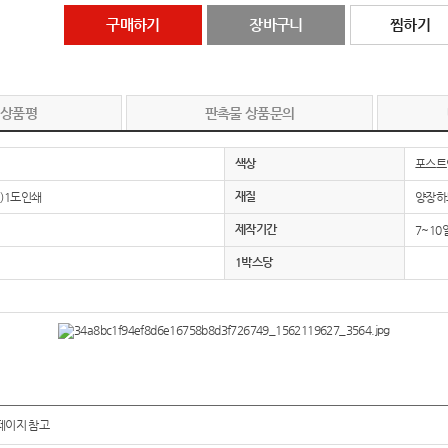
구매하기
장바구니
찜하기
 상품평
판촉물 상품문의
색상
포스트
재질
)1도인쇄
양장하
제작기간
7~10
1박스당
페이지 참고