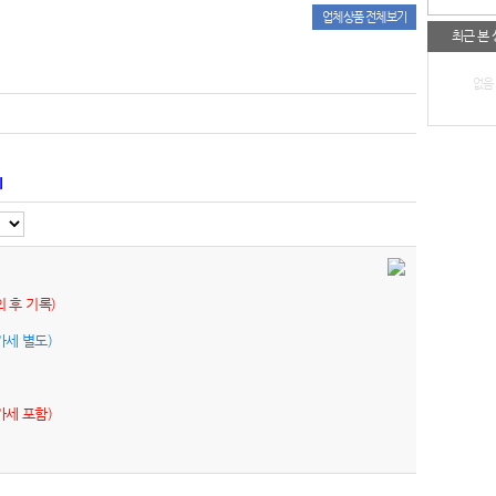
업체상품 전체보기
최근 본
없음
기
의 후 기록)
가세 별도)
가세 포함)