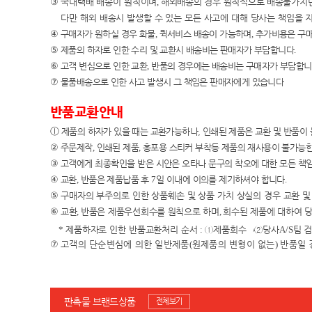
③
국내택배 배송이
원칙이며
,
해외배송의 경우 원칙적으로 배송불가지
다만 해외 배송시 발생할 수 있는 모든 사고에 대해 당사는 책임
을 
④
구매자가 원하실 경우 화물
,
퀵서비스 배송이 가능하며
,
추가비용은 구
⑤
제품의 하자로 인한 수리 및 교환시 배송비는 판매자가 부담합니다
.
⑥
고객 변심으로 인한 교환
,
반품의 경우에는 배송비는 구매자가 부담합
⑦
물품배송으로 인한 사고 발생시 그 책임은 판매자에게 있습니다
반품교환안내
ⓛ
제품의 하자가 있을 때는 교환가능하나, 인쇄된 제품은 교환 및 반품이
②
주문제작
,
인쇄된 제품
,
홍포용 스티커 부착등 제품의 재사용이 불가능한
③
고객에게 최종확인을 받은 시안은 오타나 문구의 착오에 대한 모든 책
④
교환
,
반품은 제품납품 후
7
일 이내에 이의를 제기하셔야 합니다
.
⑤
구매자의 부주의로 인한 상품훼손 및 상품 가치 상실의 경우 교환 
⑥
교환
,
반품은 제품우선회수를 원칙으로 하며
,
회수된 제품에 대하여 
*
제품하자로 인한 반품교환처리 순서
:
①
제품회수
→②
당사
A/S
팀 
⑦
고객의 단순변심에 의한 일반제품
(
원제품의 변형이 없는
)
반품일 
판촉물 브랜드상품
전체보기