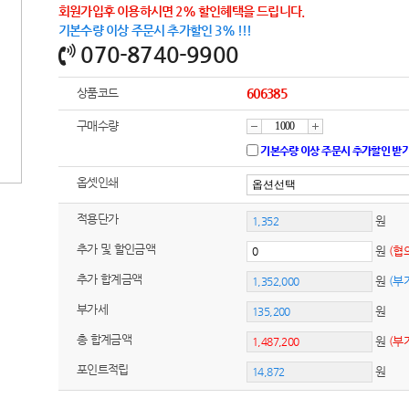
회원가입후 이용하시면 2% 할인혜택을 드립니다.
기본수량 이상 주문시 추가할인 3% !!!
070-8740-9900
상품코드
606385
구매수량
감
증
기본수량 이상 주문시 추가할인 받
옵셋인쇄
소
가
적용단가
원
추가 및 할인금액
원
(협
추가 합계금액
원
(부
부가세
원
총 합계금액
원
(부
포인트적립
원