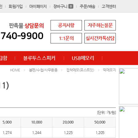
인
회원가입
마이페이지
장바구니
주문/배송
고객센터
0
공지사항
자주하는질문
판촉물
상담문의
8740-9900
1:1문의
실시간카톡상담
급함
블루투스 스피커
USB메모리
볼펜/수첩/사무용품
접착메모(포스트잇)
떡메모지
HOME
1)
[단위 : 개/원]
5,000
10,000
20,000
50,000
1,274
1,244
1,225
1,205