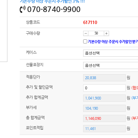
기본수량 이상 주문시 추가할인 3% !!!
070-8740-9900
상품코드
617110
구매수량
감
증
기본수량 이상 주문시 추가할인 받
케이스
소
가
선물포장지
적용단가
원
추가 및 할인금액
원
(협
추가 합계금액
원
(부
부가세
원
총 합계금액
원
(부
포인트적립
원