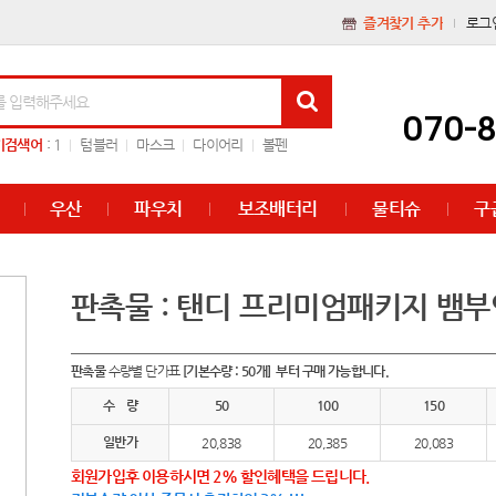
즐겨찾기 추가
로그
070-
기검색어
:
1
텀블러
마스크
다이어리
볼펜
우산
파우치
보조배터리
물티슈
구
판촉물 : 탠디 프리미엄패키지 뱀부
판촉물
수량별 단가표
[기본수량 : 50개] 부터 구매 가능합니다.
수 량
50
100
150
일반가
20,838
20,385
20,083
회원가입후 이용하시면 2% 할인혜택을 드립니다.