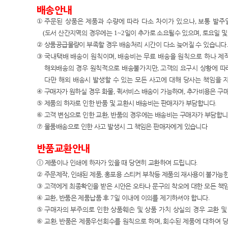
배송안내
①
주문된 상품은 제품과 수량에 따라 다소 차이가 있으나
,
보통 발주
(
도서 산간지역의 경우에는
1~2
일이 추가로 소요될수 있으며
,
토요일 및
②
상품공급물량이 부족할 경우 배송처리 시간이 다소 늦어질 수 있습니다
.
③
국내택배 배송이
원칙이며
,
배송비는 무료 배송을 원칙으로 하나 제
해외배송의 경우 원칙적으로 배송불가지만
,
고객의 요구시 상황에 따
다만 해외 배송시 발생할 수 있는 모든 사고에 대해 당사는 책임
을 
④
구매자가 원하실 경우 화물
,
퀵서비스 배송이 가능하며
,
추가비용은 구
⑤
제품의 하자로 인한 반품 및 교환시 배송비는 판매자가 부담합니다
.
⑥
고객 변심으로 인한 교환
,
반품의 경우에는 배송비는 구매자가 부담합
⑦
물품배송으로 인한 사고 발생시 그 책임은 판매자에게 있습니다
반품교환안내
ⓛ
제품이나 인쇄에 하자가 있을 때 당연히 교환하여 드립니다
.
②
주문제작
,
인쇄된 제품
,
홍포용 스티커 부착등 제품의 재사용이 불가능한
③
고객에게 최종확인을 받은 시안은 오타나 문구의 착오에 대한 모든 책
④
교환
,
반품은 제품납품 후
7
일 이내에 이의를 제기하셔야 합니다
.
⑤
구매자의 부주의로 인한 상품훼손 및 상품 가치 상실의 경우 교환 
⑥
교환
,
반품은 제품우선회수를 원칙으로 하며
,
회수된 제품에 대하여 