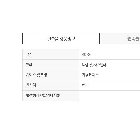
판촉물
판촉물 상품정보
규격
40*80
인쇄
나염 및 자수인쇄
케이스 및 포장
개별케이스
원산지
한국
법적허가사항/기타사항