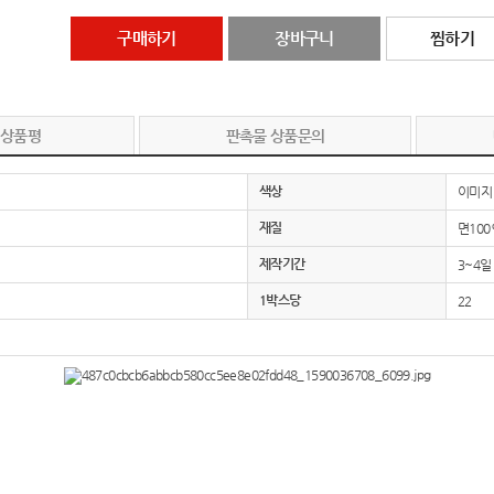
구매하기
장바구니
찜하기
 상품평
판촉물 상품문의
색상
이미지
재질
면10
제작기간
3~4일
1박스당
22