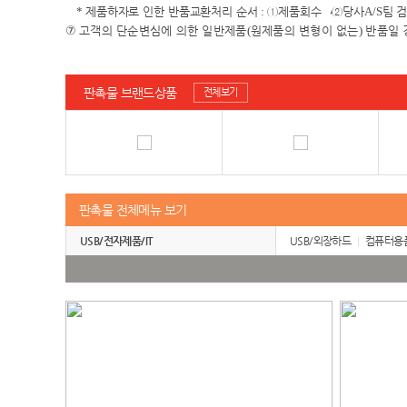
*
제품하자로 인한 반품교환처리 순서
:
①
제품회수
→②
당사
A/S
팀 
⑦
고객의 단순변심에 의한 일반제품
(
원제품의 변형이 없는
)
반품일 
판촉물 브랜드상품
전체보기
판촉물 전체메뉴 보기
USB/전자제품/IT
USB/외장하드
컴퓨터용