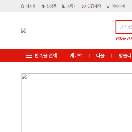
판촉물
인
판촉물 전체
에코백
타올
텀블러