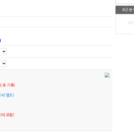
최근 본
없음
기
의 후 기록)
가세 별도)
가세 포함)