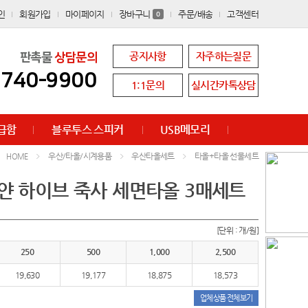
인
회원가입
마이페이지
장바구니
주문/배송
고객센터
0
공지사항
자주하는질문
판촉물
상담문의
8740-9900
1:1문의
실시간카톡상담
급함
블루투스 스피커
USB메모리
우산/타올/시계용품
우산타올세트
타올+타올 선물세트
HOME
얀 하이브 죽사 세면타올 3매세트
[단위 : 개/원]
250
500
1,000
2,500
19,630
19,177
18,875
18,573
업체상품 전체보기