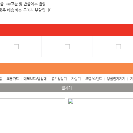
검품
→③
교환 및 반품여
부 결정
경우 배송비는 구매자
부담입니다
.
품
교통카드
메모보드/받침대
공기청정기
가습기
조명/스탠드
생활전자기기
기
펼치기