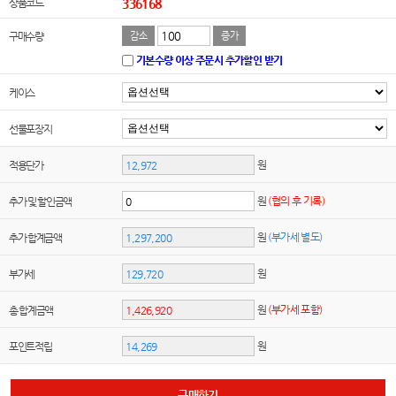
상품코드
336168
구매수량
감소
증가
기본수량 이상 주문시 추가할인 받기
케이스
선물포장지
원
적용단가
원
(협의 후 기록)
추가 및 할인금액
원
(부가세 별도)
추가 합계금액
원
부가세
원
(부가세 포함)
총 합계금액
원
포인트적립
구매하기