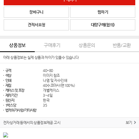
장바구니
찜하기
견적서요청
대량구매(협의)
상품정보
구매후기
상품문의
반품/교환
아래 상품정보는 실제 상품과 차이가 있을수 있습니다
· 규격
40*80
· 색상
이미지 참조
· 인쇄
나염 및 자수인쇄
· 재질
40수코마사(면100%)
· 케이스 및 포장
개별케이스
· 제작기간
3~4일
· 원산지
한국
· 1박스당
35
· 법적허가사항/기타사항
전자상거래 등에서의 상품정보제공 고시
보기