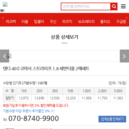
0
에코백
타올
텀블러
우산
파우치
보조배터리
물티슈
구급함
상품 상세보기
탠디 40수코마사 스트라이프 1.8 세면타올 2매세트
수량별 단가표
[기본수량 : 100개]
[단위 : 개/원]
수 량
100
200
300
500
1,000
2,000
5,000
일반가
12,972
12,690
12,502
12,220
11,938
11,750
11,562
회원가입후 이용하시면 2% 할인혜택을 드립니다.
기본수량 이상 주문시 추가할인 3% !!!
070-8740-9900
업체상품 전체보기
Tel.