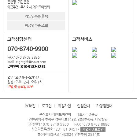
은행명 : 기업은행
예금주명 : 주식회사 에이트이엔씨
카드영수증 출력
현금영수증 조회
고객상담센터
고객서비스
070-8740-9900
FAX : 070-8708-8886
Mail : eightgift@naver.com
급한연락 : 010-9582-3233
업무 : 오전 9시~오후 6시
점심 : 오후 12시~오후 1시
주말 및 공휴일 휴무
PC버전
로그인
회원가입
입점안내
가맹점안내
주식회사 에이트이엔씨
대표자 : 정종길
인천광역시 부평구 경원대로1438, 3층(부평동, 대영빌딩)
고객센터 : 070-8740-9900
FAX : 070-8708-8886
사업자등록번호 : 231-81-04517
사업자정보확인
통신판매업신고 : 제2024-인천부평-2914호