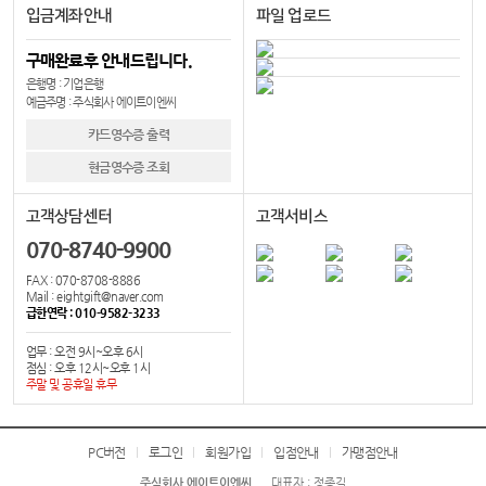
입금계좌안내
파일 업로드
구매완료후 안내드립니다.
은행명 : 기업은행
예금주명 : 주식회사 에이트이엔씨
카드영수증 출력
현금영수증 조회
고객상담센터
고객서비스
070-8740-9900
FAX : 070-8708-8886
Mail : eightgift@naver.com
급한연락 : 010-9582-3233
업무 : 오전 9시~오후 6시
점심 : 오후 12시~오후 1시
주말 및 공휴일 휴무
PC버전
로그인
회원가입
입점안내
가맹점안내
주식회사 에이트이엔씨
대표자 : 정종길