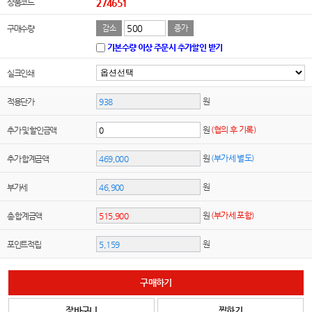
상품코드
274651
구매수량
감소
증가
기본수량 이상 주문시 추가할인 받기
실크인쇄
원
적용단가
원
(협의 후 기록)
추가 및 할인금액
원
(부가세 별도)
추가 합계금액
원
부가세
원
(부가세 포함)
총 합계금액
원
포인트적립
구매하기
장바구니
찜하기