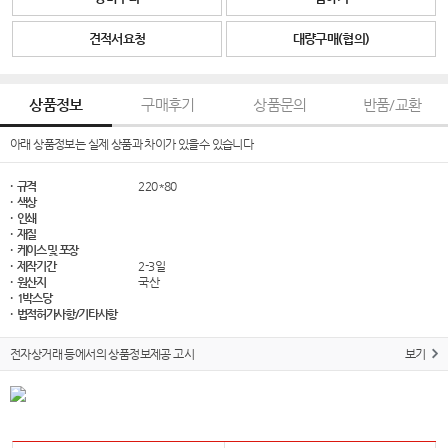
견적서요청
대량구매(협의)
상품정보
구매후기
상품문의
반품/교환
아래 상품정보는 실제 상품과 차이가 있을수 있습니다
· 규격
220*80
· 색상
· 인쇄
· 재질
· 케이스 및 포장
· 제작기간
2-3일
· 원산지
국산
· 1박스당
· 법적허가사항/기타사항
전자상거래 등에서의 상품정보제공 고시
보기