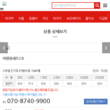
0
에코백
타올
텀블러
우산
파우치
보조배터리
물티슈
구급함
상품 상세보기
여행용세트7호
수량별 단가표
[기본수량 : 500개]
[단위 : 개/원]
수 량
500
1,000
1,500
2,500
5,000
10,000
25,000
일반가
938
918
904
884
863
850
836
회원가입후 이용하시면 2% 할인혜택을 드립니다.
기본수량 이상 주문시 추가할인 3% !!!
070-8740-9900
업체상품 전체보기
Tel.