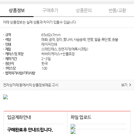
상품정보
구매후기
상품문의
반품/교환
아래 상품정보는 실제 상품과 차이가 있을수 있습니다
· 규격
65x62x7mm
· 색상
매화,공작,장미,꽃나비,사슴송학,연꽃,얼굴,목단꽃,촛불
· 인쇄
레이저인쇄
· 재질
스테인레스,천연자개(에폭시코팅)
· 케이스 및 포장
싸바리케이스+선물포장
· 제작기간
2~3일
· 원산지
한국
· 1박스당
100
· 법적허가사항/기타사항
전자상거래 등에서의 상품정보제공 고시
보기
입금계좌안내
파일 업로드
구매완료후 안내드립니다.