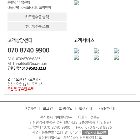
은행명 : 기업은행
예금주명 : 주식회사 에이트이엔씨
카드영수증 출력
현금영수증 조회
고객상담센터
고객서비스
070-8740-9900
FAX : 070-8708-8886
Mail : eightgift@naver.com
급한연락 : 010-9582-3233
업무 : 오전 9시~오후 6시
점심 : 오후 12시~오후 1시
주말 및 공휴일 휴무
PC버전
로그인
회원가입
입점안내
가맹점안내
주식회사 에이트이엔씨
대표자 : 정종길
인천광역시 부평구 경원대로1438, 3층(부평동, 대영빌딩)
고객센터 : 070-8740-9900
FAX : 070-8708-8886
사업자등록번호 : 231-81-04517
사업자정보확인
통신판매업신고 : 제2024-인천부평-2914호