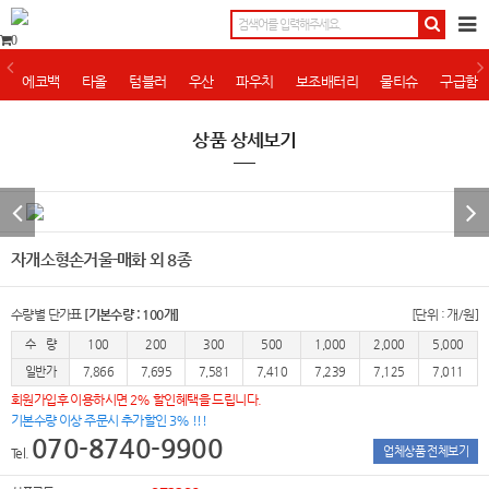
0
에코백
타올
텀블러
우산
파우치
보조배터리
물티슈
구급함
상품 상세보기
자개소형손거울-매화 외 8종
수량별 단가표
[기본수량 : 100개]
[단위 : 개/원]
수 량
100
200
300
500
1,000
2,000
5,000
일반가
7,866
7,695
7,581
7,410
7,239
7,125
7,011
회원가입후 이용하시면 2% 할인혜택을 드립니다.
기본수량 이상 주문시 추가할인 3% !!!
070-8740-9900
업체상품 전체보기
Tel.