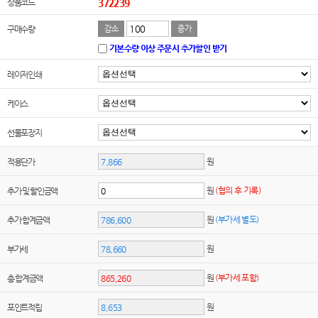
상품코드
372239
구매수량
감소
증가
기본수량 이상 주문시 추가할인 받기
레이저인쇄
케이스
선물포장지
원
적용단가
원
(협의 후 기록)
추가 및 할인금액
원
(부가세 별도)
추가 합계금액
원
부가세
원
(부가세 포함)
총 합계금액
원
포인트적립