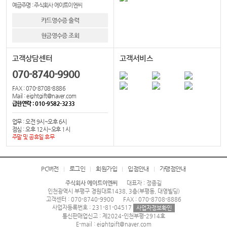
예금주명 : 주식회사 에이트이엔씨
카드영수증 출력
현금영수증 조회
고객상담센터
고객서비스
070-8740-9900
FAX : 070-8708-8886
Mail : eightgift@naver.com
급한연락 : 010-9582-3233
업무 : 오전 9시~오후 6시
점심 : 오후 12시~오후 1시
주말 및 공휴일 휴무
PC버전
로그인
회원가입
입점안내
가맹점안내
주식회사 에이트이엔씨
대표자 : 정종길
인천광역시 부평구 경원대로1438, 3층(부평동, 대영빌딩)
고객센터 : 070-8740-9900
FAX : 070-8708-8886
사업자등록번호 : 231-81-04517
사업자정보확인
통신판매업신고 : 제2024-인천부평-2914호
E-mail : eightgift@naver.com