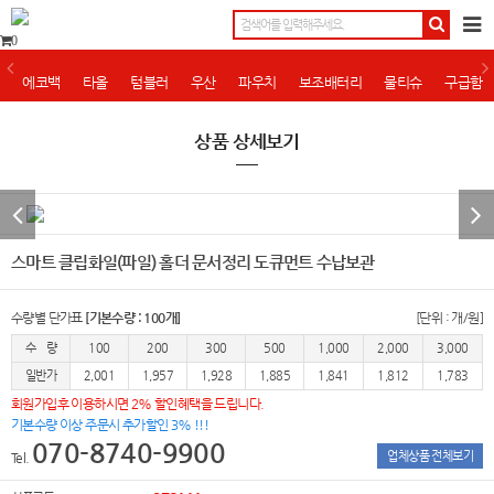
0
에코백
타올
텀블러
우산
파우치
보조배터리
물티슈
구급함
상품 상세보기
스마트 클립화일(파일) 홀더 문서정리 도큐먼트 수납보관
수량별 단가표
[기본수량 : 100개]
[단위 : 개/원]
수 량
100
200
300
500
1,000
2,000
3,000
일반가
2,001
1,957
1,928
1,885
1,841
1,812
1,783
회원가입후 이용하시면 2% 할인혜택을 드립니다.
기본수량 이상 주문시 추가할인 3% !!!
070-8740-9900
업체상품 전체보기
Tel.