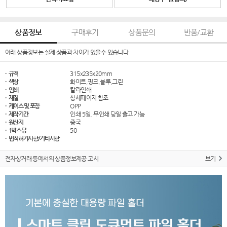
상품정보
구매후기
상품문의
반품/교환
아래 상품정보는 실제 상품과 차이가 있을수 있습니다
· 규격
315x235x20mm
· 색상
화이트,핑크,블루,그린
· 인쇄
칼라인쇄
· 재질
상세페이지 참조
· 케이스 및 포장
OPP
· 제작기간
인쇄 5일, 무인쇄 당일 출고 가능
· 원산지
중국
· 1박스당
50
· 법적허가사항/기타사항
전자상거래 등에서의 상품정보제공 고시
보기