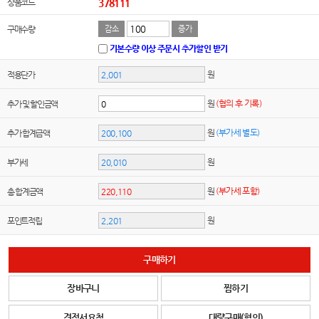
상품코드
378111
구매수량
감소
증가
기본수량 이상 주문시 추가할인 받기
원
적용단가
원
(협의 후 기록)
추가 및 할인금액
원
(부가세 별도)
추가 합계금액
원
부가세
원
(부가세 포함)
총 합계금액
원
포인트적립
구매하기
장바구니
찜하기
견적서요청
대량구매(협의)