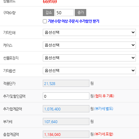
상품코드
669169
구매수량
감소
증가
기본수량 이상 주문시 추가할인 받기
기타인쇄
케이스
선물포장지
기타옵션
원
적용단가
원
(협의 후 기록)
추가 및 할인금액
원
(부가세 별도)
추가 합계금액
원
부가세
원
(부가세 포함)
총 합계금액