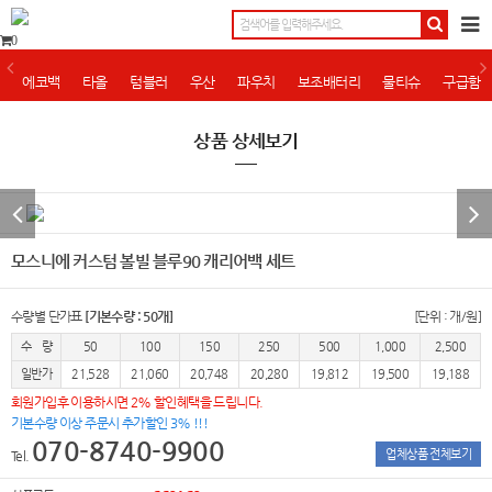
0
에코백
타올
텀블러
우산
파우치
보조배터리
물티슈
구급함
상품 상세보기
모스니에 커스텀 볼빌 블루90 캐리어백 세트
수량별 단가표
[기본수량 : 50개]
[단위 : 개/원]
수 량
50
100
150
250
500
1,000
2,500
일반가
21,528
21,060
20,748
20,280
19,812
19,500
19,188
회원가입후 이용하시면 2% 할인혜택을 드립니다.
기본수량 이상 주문시 추가할인 3% !!!
070-8740-9900
업체상품 전체보기
Tel.