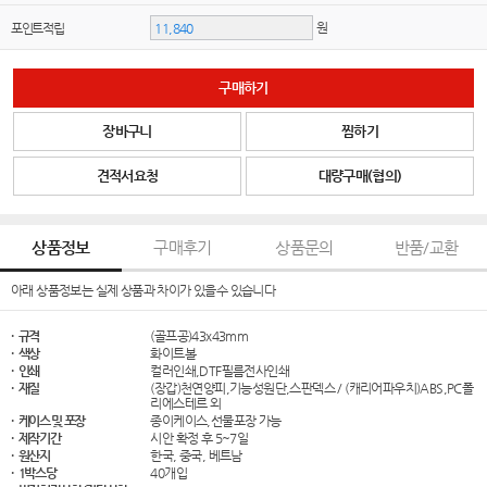
원
포인트적립
구매하기
장바구니
찜하기
견적서요청
대량구매(협의)
상품정보
구매후기
상품문의
반품/교환
아래 상품정보는 실제 상품과 차이가 있을수 있습니다
· 규격
(골프공)43x43mm
· 색상
화이트볼
· 인쇄
컬러인쇄,DTF필름전사인쇄
· 재질
(장갑)천연양피,기능성원단,스판덱스 / (캐리어파우치)ABS,PC폴
리에스테르 외
· 케이스 및 포장
종이케이스,선물포장 가능
· 제작기간
시안 확정 후 5~7일
· 원산지
한국, 중국, 베트남
· 1박스당
40개입