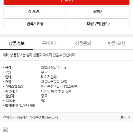
장바구니
찜하기
견적서요청
대량구매(협의)
상품정보
구매후기
상품문의
반품/교환
아래 상품정보는 실제 상품과 차이가 있을수 있습니다
· 규격
200x140x15mm
· 색상
우드
· 인쇄
레이저인쇄
· 재질
오동나무원목,타일
· 케이스 및 포장
에어쿠션비닐+개별쇼핑백
· 제작기간
디자인 확정 후 3~5일
· 원산지
중국
· 1박스당
50
· 법적허가사항/기타사항
전자상거래 등에서의 상품정보제공 고시
보기