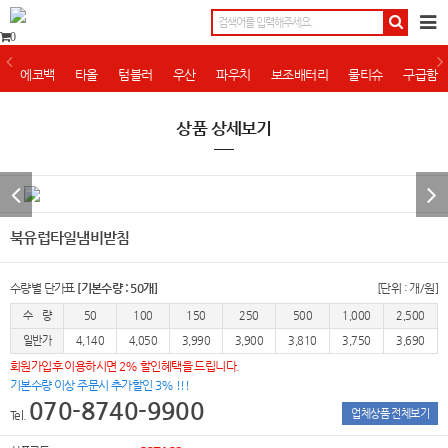
0
에코백
타올
텀블러
우산
파우치
보조배터리
물티슈
구급함
상품 상세보기
북유럽타일냄비받침
수량별 단가표
[기본수량 : 50개]
[단위 : 개/원]
수 량
50
100
150
250
500
1,000
2,500
일반가
4,140
4,050
3,990
3,900
3,810
3,750
3,690
회원가입후 이용하시면 2% 할인혜택을 드립니다.
기본수량 이상 주문시 추가할인 3% !!!
070-8740-9900
업체상품 전체보기
Tel.