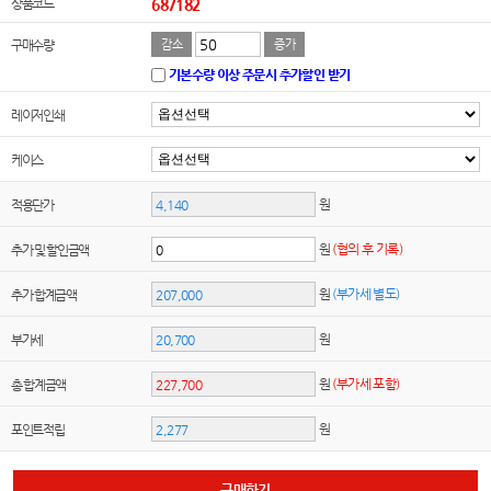
상품코드
687182
구매수량
감소
증가
기본수량 이상 주문시 추가할인 받기
레이저인쇄
케이스
원
적용단가
원
(협의 후 기록)
추가 및 할인금액
원
(부가세 별도)
추가 합계금액
원
부가세
원
(부가세 포함)
총 합계금액
원
포인트적립
구매하기