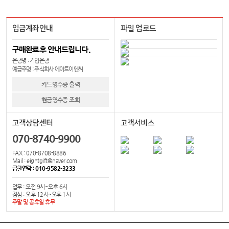
입금계좌안내
파일 업로드
구매완료후 안내드립니다.
은행명 : 기업은행
예금주명 : 주식회사 에이트이엔씨
카드영수증 출력
현금영수증 조회
고객상담센터
고객서비스
070-8740-9900
FAX : 070-8708-8886
Mail : eightgift@naver.com
급한연락 : 010-9582-3233
업무 : 오전 9시~오후 6시
점심 : 오후 12시~오후 1시
주말 및 공휴일 휴무