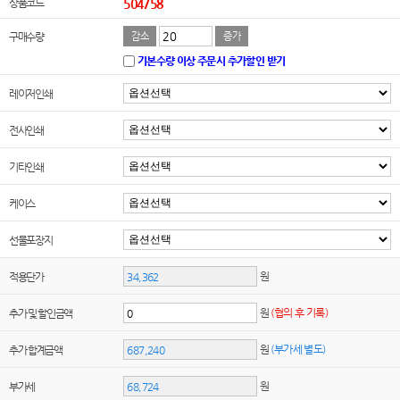
상품코드
504758
구매수량
감소
증가
기본수량 이상 주문시 추가할인 받기
레이저인쇄
전사인쇄
기타인쇄
케이스
선물포장지
원
적용단가
원
(협의 후 기록)
추가 및 할인금액
원
(부가세 별도)
추가 합계금액
원
부가세