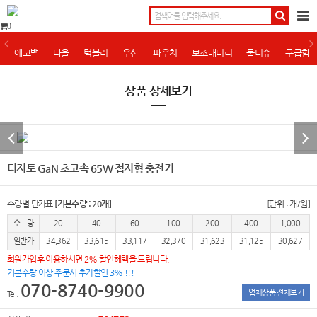
0
에코백
타올
텀블러
우산
파우치
보조배터리
물티슈
구급함
상품 상세보기
디지토 GaN 초고속 65W 접지형 충전기
수량별 단가표
[기본수량 : 20개]
[단위 : 개/원]
수 량
20
40
60
100
200
400
1,000
일반가
34,362
33,615
33,117
32,370
31,623
31,125
30,627
회원가입후 이용하시면 2% 할인혜택을 드립니다.
기본수량 이상 주문시 추가할인 3% !!!
070-8740-9900
업체상품 전체보기
Tel.