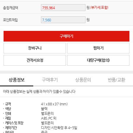
원
(부가세 포함)
총 합계금액
원
포인트적립
구매하기
장바구니
찜하기
견적서요청
대량구매(협의)
상품정보
구매후기
상품문의
반품/교환
아래 상품정보는 실제 상품과 차이가 있을수 있습니다
· 규격
41 x 88 x 37 (mm)
· 색상
블랙
· 인쇄
별도문의
· 재질
ABS,PC 외
· 케이스 및 포장
별도문의
· 제작기간
디자인 시안확정 후 4~5일
· 원산지
중국