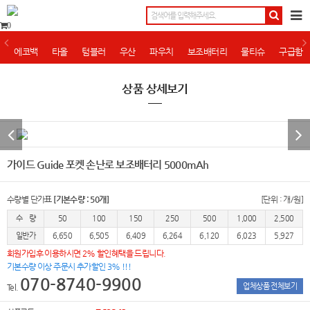
0
에코백
타올
텀블러
우산
파우치
보조배터리
물티슈
구급함
상품 상세보기
가이드 Guide 포켓 손난로 보조배터리 5000mAh
수량별 단가표
[기본수량 : 50개]
[단위 : 개/원]
수 량
50
100
150
250
500
1,000
2,500
일반가
6,650
6,505
6,409
6,264
6,120
6,023
5,927
회원가입후 이용하시면 2% 할인혜택을 드립니다.
기본수량 이상 주문시 추가할인 3% !!!
070-8740-9900
업체상품 전체보기
Tel.