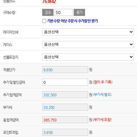
상품코드
763842
구매수량
감소
증가
기본수량 이상 주문시 추가할인 받기
레이저인쇄
케이스
선물포장지
원
적용단가
원
(협의 후 기록)
추가 및 할인금액
원
(부가세 별도)
추가 합계금액
원
부가세
원
(부가세 포함)
총 합계금액
원
포인트적립