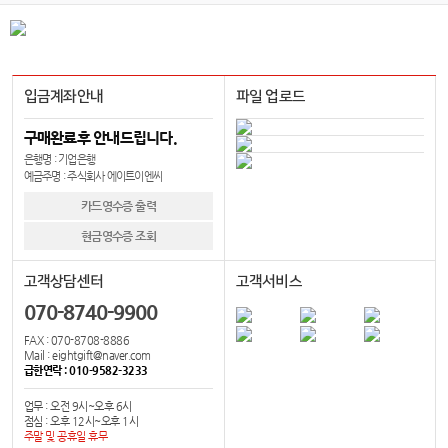
입금계좌안내
파일 업로드
구매완료후 안내드립니다.
은행명 : 기업은행
예금주명 : 주식회사 에이트이엔씨
카드영수증 출력
현금영수증 조회
고객상담센터
고객서비스
070-8740-9900
FAX : 070-8708-8886
Mail : eightgift@naver.com
급한연락 : 010-9582-3233
업무 : 오전 9시~오후 6시
점심 : 오후 12시~오후 1시
주말 및 공휴일 휴무