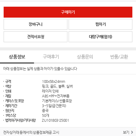
구매하기
장바구니
찜하기
견적서요청
대량구매(협의)
상품정보
구매후기
상품문의
반품/교환
아래 상품정보는 실제 상품과 차이가 있을수 있습니다
· 규격
100x58x24mm
· 색상
핑크, 골드, 블루, 실버
· 인쇄
레이저 인쇄
· 재질
ABS+PP+전자부품
· 케이스 및 포장
기본케이스/선물포장
· 제작기간
3~5일(급건문의)
· 원산지
중국
· 1박스당
50개
· 법적허가사항/기타사항
ZU101803-25001
전자상거래 등에서의 상품정보제공 고시
보기