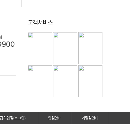
고객서비스
화
9900
급처입점(로그인)
입점안내
가맹점안내