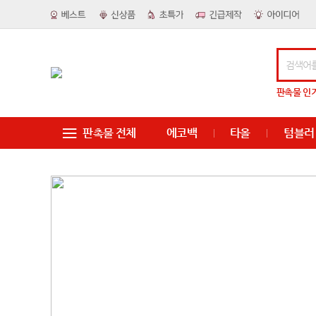
판촉물
인
판촉물 전체
에코백
타올
텀블러