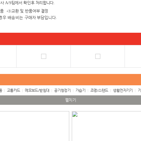
당사
A/S
팀에서 확인
후 처리합니다
.
검품
→③
교환 및 반품여
부 결정
경우 배송비는 구매자
부담입니다
.
품
교통카드
메모보드/받침대
공기청정기
가습기
조명/스탠드
생활전자기기
기
펼치기