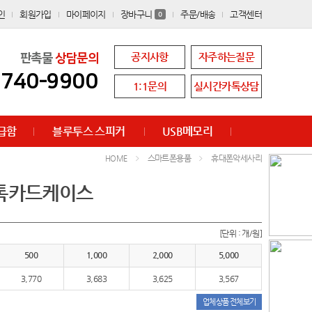
인
회원가입
마이페이지
장바구니
주문/배송
고객센터
0
공지사항
자주하는질문
판촉물
상담문의
8740-9900
1:1문의
실시간카톡상담
급함
블루투스 스피커
USB메모리
스마트폰용품
휴대폰악세사리
HOME
치톡카드케이스
[단위 : 개/원]
500
1,000
2,000
5,000
3,770
3,683
3,625
3,567
업체상품 전체보기