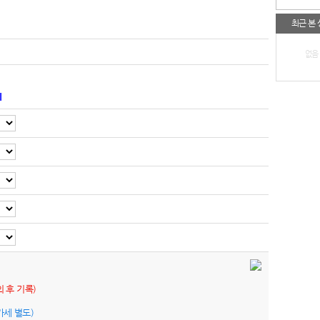
최근 본
없음
기
의 후 기록)
가세 별도)