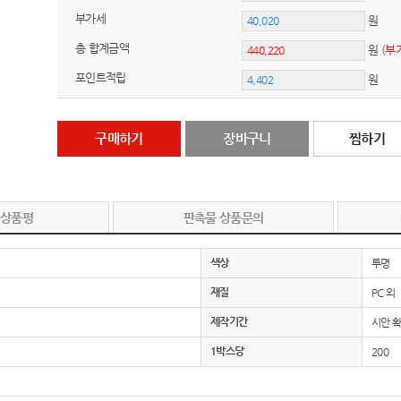
부가세
원
총 합계금액
원
(부
포인트적립
원
구매하기
장바구니
찜하기
 상품평
판촉물 상품문의
색상
투명
재질
PC 외
제작기간
시안 확
1박스당
200