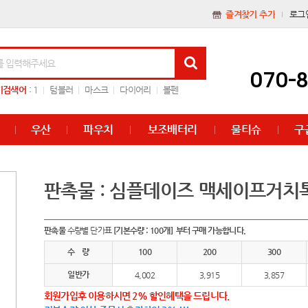
즐겨찾기 추가
로그
070-
기검색어
:
1
텀블러
마스크
다이어리
볼펜
우산
파우치
보조배터리
물티슈
구
판촉물 : 심플데이즈 맥세이프거
판촉물
수량별 단가표
[기본수량 : 100개] 부터 구매 가능합니다.
수 량
100
200
300
일반가
4,002
3,915
3,857
회원가입후 이용하시면 2% 할인혜택을 드립니다.