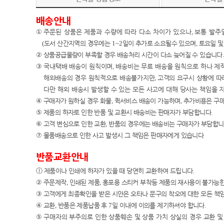
배송안내
①
주문된 상품은 제품과 수량에 따라 다소 차이가 있으나
,
보통 발주
(
도서 산간지역의 경우에는
1~2
일이 추가로 소요될수 있으며
,
토요일 및
②
상품공급물량이 부족할 경우 배송처리 시간이 다소 늦어질 수 있습니다
.
③
국내택배 배송이
원칙이며
,
배송비는 무료 배송을 원칙으로 하나 제
해외배송의 경우 원칙적으로 배송불가지만
,
고객의 요구시 상황에 따
다만 해외 배송시 발생할 수 있는 모든 사고에 대해 당사는 책임
을 
④
구매자가 원하실 경우 화물
,
퀵서비스 배송이 가능하며
,
추가비용은 구
⑤
제품의 하자로 인한 반품 및 교환시 배송비는 판매자가 부담합니다
.
⑥
고객 변심으로 인한 교환
,
반품의 경우에는 배송비는 구매자가 부담합
⑦
물품배송으로 인한 사고 발생시 그 책임은 판매자에게 있습니다
반품교환안내
ⓛ
제품이나 인쇄에 하자가 있을 때 당연히 교환하여 드립니다
.
②
주문제작
,
인쇄된 제품
,
홍포용 스티커 부착등 제품의 재사용이 불가능한
③
고객에게 최종확인을 받은 시안은 오타나 문구의 착오에 대한 모든 책
④
교환
,
반품은 제품납품 후
7
일 이내에 이의를 제기하셔야 합니다
.
⑤
구매자의 부주의로 인한 상품훼손 및 상품 가치 상실의 경우 교환 