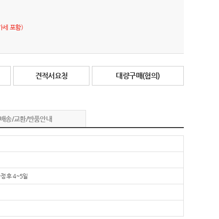
가세 포함)
견적서요청
대량구매(협의)
배송/교환/반품안내
정 후 4~5일