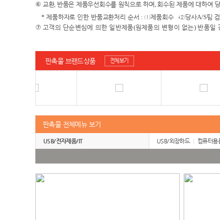
⑥
교환
,
반품은 제품우선회수를 원칙으로 하며
,
회수된 제품에 대하여 
*
제품하자로 인한 반품교환처리 순서
:
①
제품회수
→②
당사
A/S
팀 
⑦
고객의 단순변심에 의한 일반제품
(
원제품의 변형이 없는
)
반품일 
판촉물 브랜드상품
전체보기
판촉물 전체메뉴 보기
USB/전자제품/IT
USB/외장하드
컴퓨터용