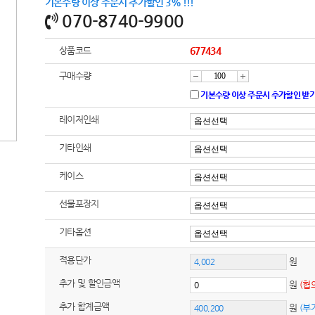
기본수량 이상 주문시 추가할인 3% !!!
070-8740-9900
상품코드
677434
구매수량
감
증
기본수량 이상 주문시 추가할인 받
레이저인쇄
소
가
기타인쇄
케이스
선물포장지
기타옵션
적용단가
원
추가 및 할인금액
원
(협
추가 합계금액
원
(부