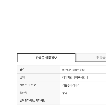
판촉물
판촉물 상품정보
규격
94*62*13mm 36g
인쇄
레이저인쇄,에폭시인쇄
케이스 및 포장
개별종이케이스
원산지
중국
법적허가사항/기타사항