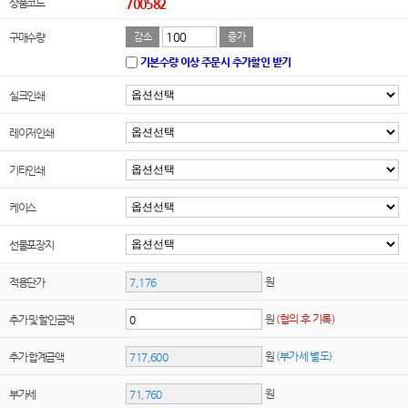
상품코드
700582
구매수량
감소
증가
기본수량 이상 주문시 추가할인 받기
실크인쇄
레이저인쇄
기타인쇄
케이스
선물포장지
원
적용단가
원
(협의 후 기록)
추가 및 할인금액
원
(부가세 별도)
추가 합계금액
원
부가세