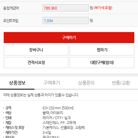
원
(부가세 포함)
총 합계금액
원
포인트적립
구매하기
장바구니
찜하기
견적서요청
대량구매(협의)
상품정보
구매후기
상품문의
반품/교환
아래 상품정보는 실제 상품과 차이가 있을수 있습니다
· 규격
63*232mm [500ml]
· 색상
블랙,아이보리
· 인쇄
레이저 / DTF / 실크
· 재질
스테인레스, PP, 고무제
· 케이스 및 포장
기본케이스, 선물포장, 쇼핑백
· 제작기간
3-4일
· 원산지
중국(OEM)