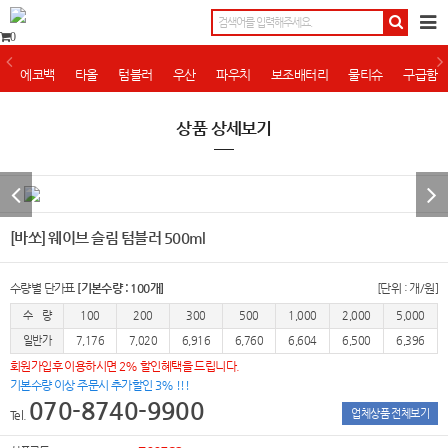
0
에코백
타올
텀블러
우산
파우치
보조배터리
물티슈
구급함
상품 상세보기
[바쏘] 웨이브 슬림 텀블러 500ml
수량별 단가표
[기본수량 : 100개]
[단위 : 개/원]
수 량
100
200
300
500
1,000
2,000
5,000
일반가
7,176
7,020
6,916
6,760
6,604
6,500
6,396
회원가입후 이용하시면 2% 할인혜택을 드립니다.
기본수량 이상 주문시 추가할인 3% !!!
070-8740-9900
업체상품 전체보기
Tel.