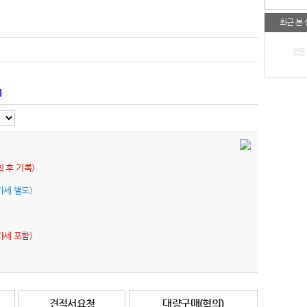
최근 본
없음
기
의 후 기록)
가세 별도)
가세 포함)
견적서요청
대량구매(협의)