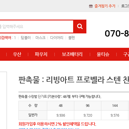
즐겨찾기 추가
로그
070-
기검색어
:
1
텀블러
마스크
다이어리
볼펜
우산
파우치
보조배터리
물티슈
구
판촉물 : 리빙아트 프로벨라 스텐 찬통
판촉물
수량별 단가표
[기본수량 : 48개] 부터 구매 가능합니다.
수 량
48
96
144
일반가
9,936
9,720
9,576
회원가입후 이용하시면 2% 할인혜택을 드립니다.