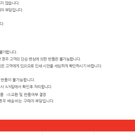
지지 않습니다
.
매자 부담입니다
.
니다
.
 불가합니다.
 경우 고객의 단순 변심에 의한
반품은 불가능합니다
.
임은 고객에게 있으
므로 인쇄 시안을
세심하게 확인하시기 바랍니다
.
및 반품이 불가능합니다
.
당사
A/S
팀에서 확인
후 처리합니다
.
검품
→③
교환 및 반품여
부 결정
경우 배송비는 구매자
부담입니다
.