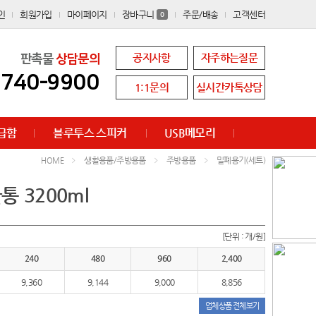
인
회원가입
마이페이지
장바구니
주문/배송
고객센터
0
공지사항
자주하는질문
판촉물
상담문의
8740-9900
1:1문의
실시간카톡상담
급함
블루투스 스피커
USB메모리
생활용품/주방용품
주방용품
밀폐용기(세트)
HOME
 3200ml
[단위 : 개/원]
240
480
960
2,400
9,360
9,144
9,000
8,856
업체상품 전체보기