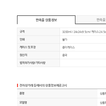
판촉물
판촉물 상품정보
규격
3200ml / 24x24x9.5cm/ 케이스 24.5
인쇄
불가
케이스 및 포장
종이케이스
원산지
중국
법적허가사항/기타사항
전자상거래 등에서의 상품정보제공고시
품명
상품
모델명
상품