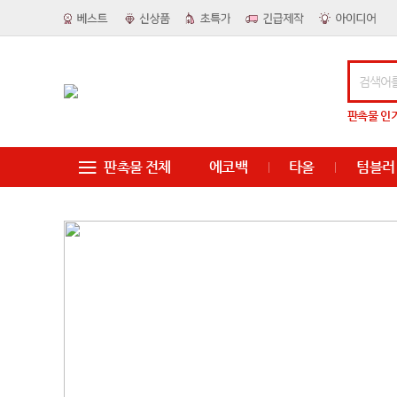
판촉물
인
판촉물 전체
에코백
타올
텀블러