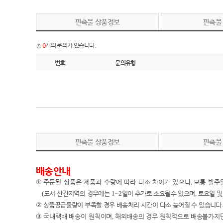
판촉물 상품정보
판촉물
총
0
개의 문의가 있습니다.
번호
문의유형
판촉물 상품정보
판촉물
배송안내
①
주문된 상품은 제품과 수량에 따라 다소 차이가 있으나
,
보통 발주
(
도서 산간지역의 경우에는
1~2
일이 추가로 소요될수 있으며
,
토요일 및
②
상품공급물량이 부족할 경우 배송처리 시간이 다소 늦어질 수 있습니다
.
③
국내택배 배송이
원칙이며
,
해외배송의 경우 원칙적으로 배송불가지