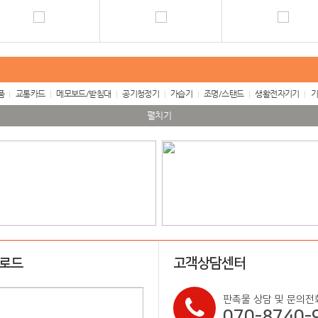
품
교통카드
메모보드/받침대
공기청정기
가습기
조명/스탠드
생활전자기기
기
펼치기
업로드
고객상담센터
판촉물 상담 및 문의전
070-8740-