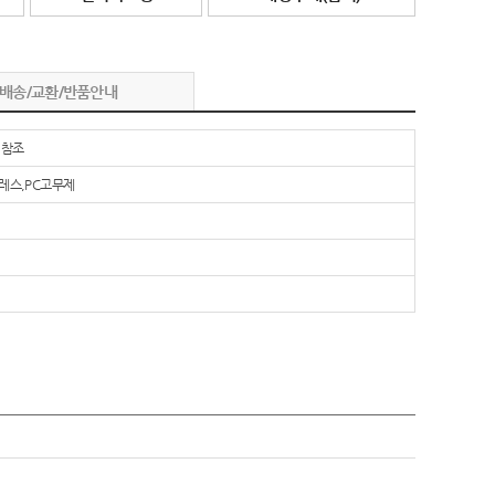
배송/교환/반품안내
 참조
레스,PC고무제