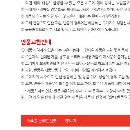
다만 해외 배송시 발생할 수 있는 모든 사고에 대해 당사는 책임
을 
④
구매자가 원하실 경우 화물
,
퀵서비스 배송이 가능하며
,
추가비용은 구
⑤
제품의 하자로 인한 수리 및 교환시 배송비는 판매자가 부담합니다
.
⑥
고객 변심으로 인한 교환
,
반품의 경우에는 배송비는 구매자가 부담합
⑦
물품배송으로 인한 사고 발생시 그 책임은 판매자에게 있습니다
반품교환안내
ⓛ
제품의 하자가 있을 때는 교환가능하나, 인쇄된 제품은 교환 및 반품이
②
주문제작
,
인쇄된 제품
,
홍포용 스티커 부착등 제품의 재사용이 불가능한
③
고객에게 최종확인을 받은 시안은 오타나 문구의 착오에 대한 모든 책
④
교환
,
반품은 제품납품 후
7
일 이내에 이의를 제기하셔야 합니다
.
⑤
구매자의 부주의로 인한 상품훼손 및 상품 가치 상실의 경우 교환 
⑥
교환
,
반품은 제품우선회수를 원칙으로 하며
,
회수된 제품에 대하여 
*
제품하자로 인한 반품교환처리 순서
:
①
제품회수
→②
당사
A/S
팀 
⑦
고객의 단순변심에 의한 일반제품
(
원제품의 변형이 없는
)
반품일 
판촉물 브랜드상품
전체보기