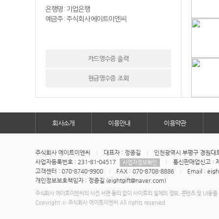
은행명 : 기업은행
예금주 : 주식회사 에이트이엔씨
카드영수증 출력
현금영수증 조회
회사소개
이용안내
이용약관
주식회사 에이트이엔씨
대표자 : 정종길
인천광역시 부평구 경원대로1
사업자등록번호 : 231-81-04517
통신판매업신고 : 제
사업자정보확인
고객센터 : 070-8740-9900
FAX : 070-8708-8886
Email : eig
개인정보보호책임자 : 정종길 (eightgift@naver.com)
주식회사 에이트이엔씨의 사전 서면 동의 없이 사이트의 일체의 정보, 콘텐츠 및 UI등을 
Copyright ⓒ 주식회사 에이트이엔씨 All rights reserved.