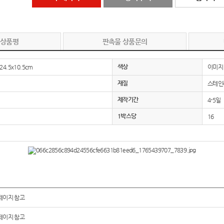
 상품평
판촉물 상품문의
색상
x24.5x10.5cm
이미지
재질
스테인
제작기간
4-5일
1박스당
16
페이지 참고
페이지 참고