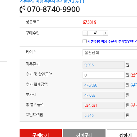
기본수량 이상 주문시 추가할인 3% !!!
070-8740-9900
상품코드
673319
구매수량
감
증
기본수량 이상 주문시 추가할인 받
케이스
소
가
적용단가
원
추가 및 할인금액
원
(협
추가 합계금액
원
(부
부가세
원
총 합계금액
원
(부
포인트적립
원
구매하기
장바구니
찜하기