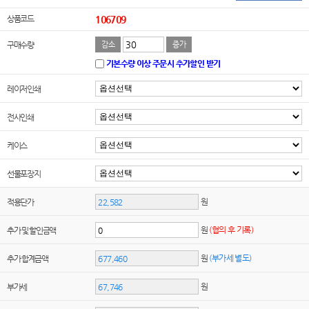
상품코드
106709
구매수량
감소
증가
기본수량 이상 주문시 추가할인 받기
레이저인쇄
전사인쇄
케이스
선물포장지
원
적용단가
원
(협의 후 기록)
추가 및 할인금액
원
(부가세 별도)
추가 합계금액
원
부가세