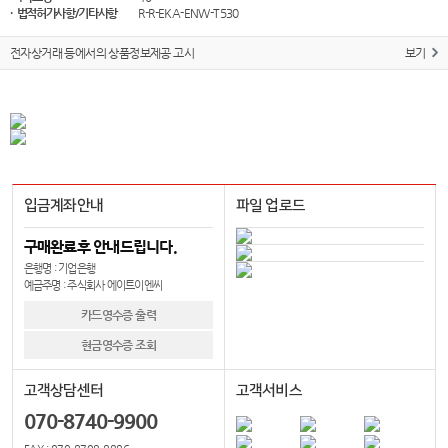
· 법적허가사항/기타사항
R-R-EKA-ENW-T530
전자상거래 등에서의 상품정보제공 고시
보기
입금계좌안내
파일 업로드
구매완료후 안내드립니다.
은행명 : 기업은행
예금주명 : 주식회사 에이트이엔씨
카드영수증 출력
현금영수증 조회
고객상담센터
고객서비스
070-8740-9900