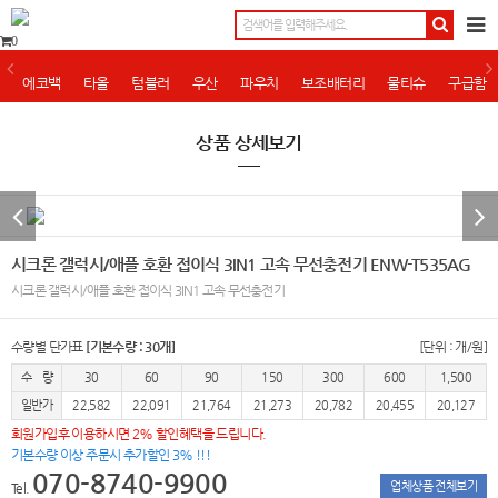
0
에코백
타올
텀블러
우산
파우치
보조배터리
물티슈
구급함
상품 상세보기
시크론 갤럭시/애플 호환 접이식 3IN1 고속 무선충전기 ENW-T535AG
시크론 갤럭시/애플 호환 접이식 3IN1 고속 무선충전기
수량별 단가표
[기본수량 : 30개]
[단위 : 개/원]
수 량
30
60
90
150
300
600
1,500
일반가
22,582
22,091
21,764
21,273
20,782
20,455
20,127
회원가입후 이용하시면 2% 할인혜택을 드립니다.
기본수량 이상 주문시 추가할인 3% !!!
070-8740-9900
업체상품 전체보기
Tel.