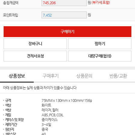
원
(부가세 포함)
총 합계금액
원
포인트적립
구매하기
장바구니
찜하기
견적서요청
대량구매(협의)
상품정보
구매후기
상품문의
반품/교환
아래 상품정보는 실제 상품과 차이가 있을수 있습니다
· 규격
75MM x 130mm x 100mm/156g
· 색상
화이트
· 색상
레이저,컬러
· 재질
ABS,PCB,COIL
· 케이스 및 포장
종이케이스
· 제작기간
3~4일
· 원산지
중국
· 1박스당
40