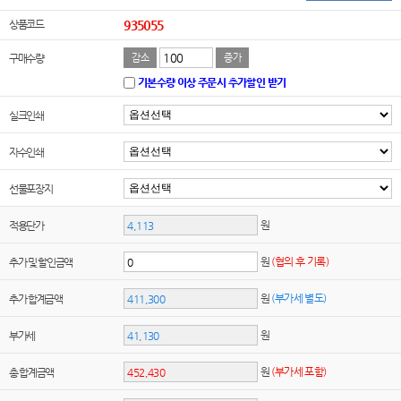
상품코드
935055
구매수량
감소
증가
기본수량 이상 주문시 추가할인 받기
실크인쇄
자수인쇄
선물포장지
원
적용단가
원
(협의 후 기록)
추가 및 할인금액
원
(부가세 별도)
추가 합계금액
원
부가세
원
(부가세 포함)
총 합계금액