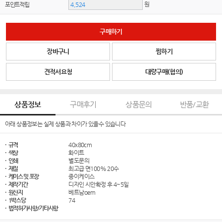
원
포인트적립
구매하기
장바구니
찜하기
견적서요청
대량구매(협의)
상품정보
구매후기
상품문의
반품/교환
아래 상품정보는 실제 상품과 차이가 있을수 있습니다
· 규격
40x80cm
· 색상
화이트
· 인쇄
별도문의
· 재질
최고급 면100% 20수
· 케이스 및 포장
종이케이스
· 제작기간
디자인 시안확정 후 4~5일
· 원산지
베트남oem
· 1박스당
74
· 법적허가사항/기타사항