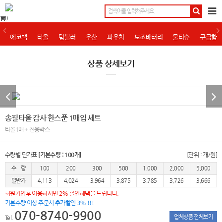
0
에코백
타올
텀블러
우산
파우치
보조배터리
물티슈
구급함
상품 상세보기
송월타올 감사 한스푼 1매입 세트
타올1매 + 전용박스
수량별 단가표
[기본수량 : 100개]
[단위 : 개/원]
수 량
100
200
300
500
1,000
2,000
5,000
일반가
4,113
4,024
3,964
3,875
3,785
3,726
3,666
회원가입후 이용하시면 2% 할인혜택을 드립니다.
기본수량 이상 주문시 추가할인 3% !!!
070-8740-9900
업체상품 전체보기
Tel.