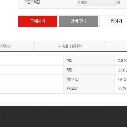
포인트적립
원
구매하기
장바구니
찜하기
 상품평
판촉물 상품문의
색상
그레이
재질
300
제작기간
시안확정
1박스당
100개