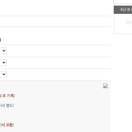
최근 본
없음
기
의 후 기록)
가세 별도)
가세 포함)