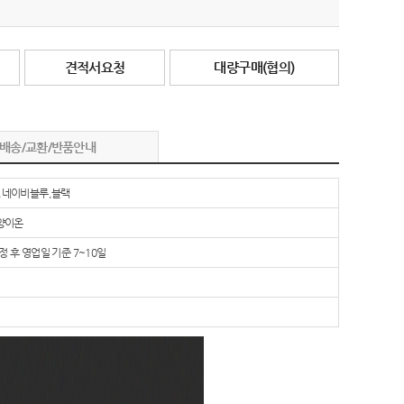
견적서요청
대량구매(협의)
배송/교환/반품안내
,네이비블루,블랙
D양이온
 후 영업일 기준 7~10일