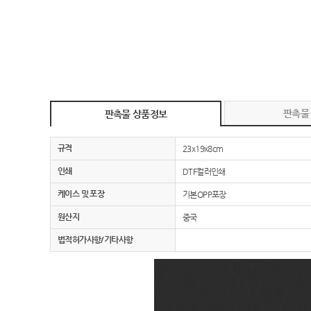
판촉물
판촉물 상품정보
규격
23x19x8cm
인쇄
DTF컬러인쇄
케이스 및 포장
기본OPP포장
원산지
중국
법적허가사항/기타사항