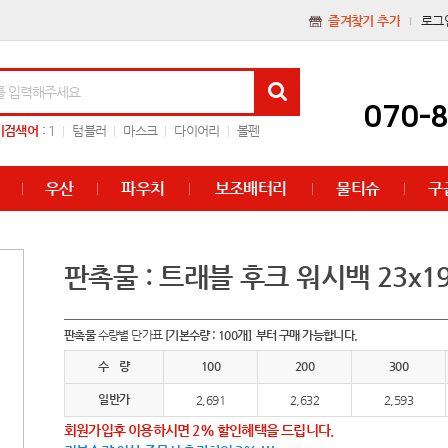
즐겨찾기 추가
로그
070-
기검색어
:
1
텀블러
마스크
다이어리
볼펜
우산
파우치
보조배터리
물티슈
구
판촉물 : 트래블 후크 워시백 23x19
판촉물
수량별 단가표
[기본수량 : 100개] 부터 구매 가능합니다.
수 량
100
200
300
일반가
2,691
2,632
2,593
회원가입후 이용하시면 2% 할인혜택을 드립니다.