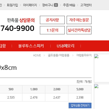
인
회원가입
마이페이지
장바구니
주문/배송
고객센터
0
공지사항
자주하는질문
판촉물
상담문의
8740-9900
1:1문의
실시간카톡상담
급함
블루투스 스피커
USB메모리
골프용품/여행용품
여행용파우치
HOME
x8cm
[단위 : 개/원]
500
1,000
2,000
5,000
2,535
2,476
2,437
2,398
업체상품 전체보기