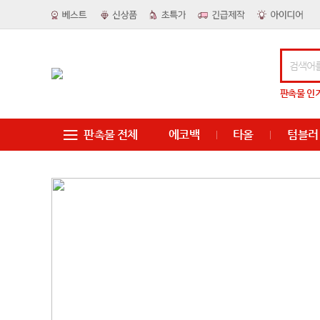
판촉물
인
판촉물 전체
에코백
타올
텀블러