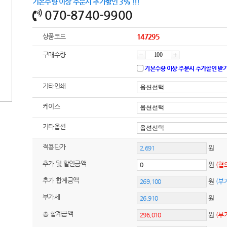
기본수량 이상 주문시 추가할인 3% !!!
070-8740-9900
상품코드
147295
구매수량
감
증
기본수량 이상 주문시 추가할인 받
기타인쇄
소
가
케이스
기타옵션
적용단가
원
추가 및 할인금액
원
(협
추가 합계금액
원
(부
부가세
원
총 합계금액
원
(부