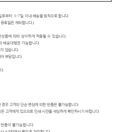
일로부터
3~7
일 이내
배송을 원칙으로 합니다
.
 공휴일은 제외합니다
.)
작상품에 따라 상이하
게
적용될 수 있습니다
.
라
배송대행은 가능합니다
.
지지 않습니다
.
매자 부담입니다
.
니다
.
 경우 고객의 단순 변심에 의한
반품은 불가능합니다
.
임은 고객에게 있으
므로 인쇄 시안을
세심하게 확인하시기 바랍니다
.
및 반품이 불가능합니다
.
당사
A/S
팀에서 확인
후 처리합니다
.