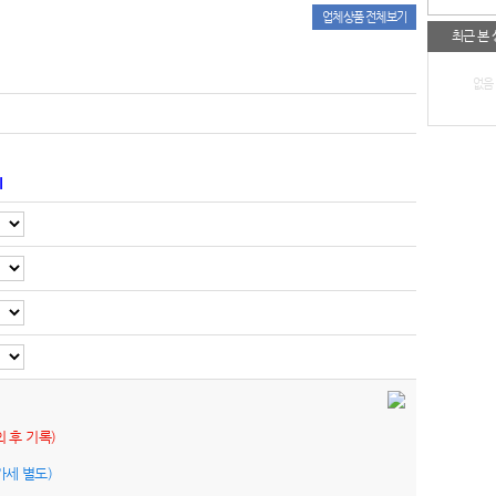
업체상품 전체보기
최근 본
없음
기
의 후 기록)
가세 별도)