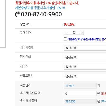
회원가입후 이용하시면 2% 할인혜택을 드립니다.
기본수량 이상 주문시 추가할인 3% !!!
070-8740-9900
상품코드
986282
구매수량
감
증
기본수량 이상 주문시 추가할인 받
레이저인쇄
소
가
전사인쇄
케이스
선물포장지
적용단가
원
추가 및 할인금액
원
(협
추가 합계금액
원
(부