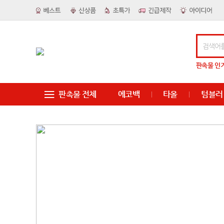
판촉물
인
판촉물 전체
에코백
타올
텀블러