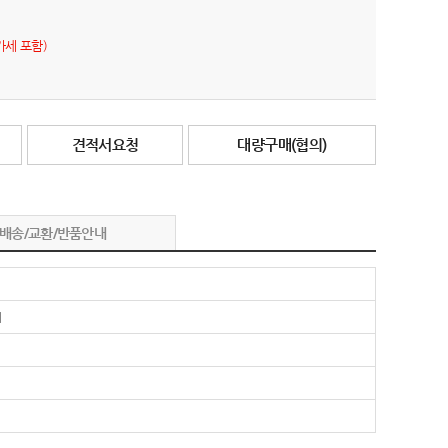
가세 포함)
견적서요청
대량구매(협의)
배송/교환/반품안내
외