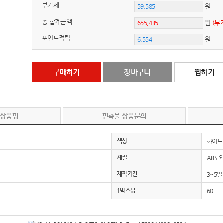
부가세
원
총 합계금액
원
(부
포인트적립
원
구매하기
장바구니
찜하기
 상품평
판촉물 상품문의
색상
화이트
재질
ABS 
제작기간
3~5일
1박스당
60