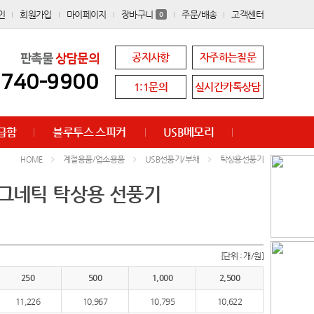
인
회원가입
마이페이지
장바구니
주문/배송
고객센터
0
공지사항
자주하는질문
판촉물
상담문의
8740-9900
1:1문의
실시간카톡상담
급함
블루투스 스피커
USB메모리
계절용품/업소용품
USB선풍기/부채
탁상용선풍기
HOME
마그네틱 탁상용 선풍기
[단위 : 개/원]
250
500
1,000
2,500
11,226
10,967
10,795
10,622