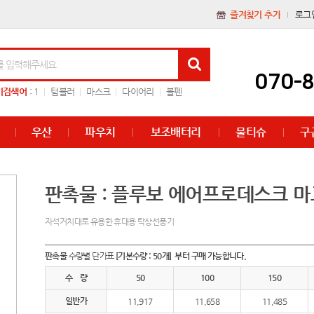
즐겨찾기 추가
로그
070-
기검색어
:
1
텀블러
마스크
다이어리
볼펜
우산
파우치
보조배터리
물티슈
구
판촉물 : 플루보 에어프로데스크 
자석거치대로 유용한 휴대용 탁상선풍기
판촉물
수량별 단가표
[기본수량 : 50개] 부터 구매 가능합니다.
수 량
50
100
150
일반가
11,917
11,658
11,485