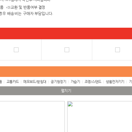
검품
→③
교환 및 반품여
부 결정
경우 배송비는 구매자
부담입니다
.
품
교통카드
메모보드/받침대
공기청정기
가습기
조명/스탠드
생활전자기기
기
펼치기