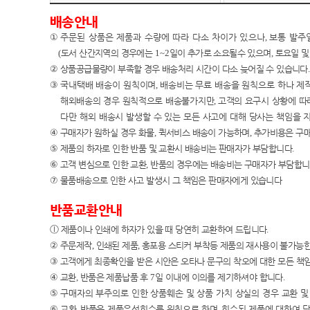
배송안내
①
주문된 상품은 제품과 수량에 따라 다소 차이가 있으나
,
보통 발주
(
도서 산간지역의 경우에는
1~2
일이 추가로 소요될수 있으며
,
토요일 및
②
상품공급물량이 부족할 경우 배송처리 시간이 다소 늦어질 수 있습니다
.
③
국내택배 배송이
원칙이며
,
배송비는 무료 배송을 원칙으로 하나 제
해외배송의 경우 원칙적으로 배송불가지만
,
고객의 요구시 상황에 따
다만 해외 배송시 발생할 수 있는 모든 사고에 대해 당사는 책임
을 
④
구매자가 원하실 경우 화물
,
퀵서비스 배송이 가능하며
,
추가비용은 구
⑤
제품의 하자로 인한 반품 및 교환시 배송비는 판매자가 부담합니다
.
⑥
고객 변심으로 인한 교환
,
반품의 경우에는 배송비는 구매자가 부담합
⑦
물품배송으로 인한 사고 발생시 그 책임은 판매자에게 있습니다
반품교환안내
ⓛ
제품이나 인쇄에 하자가 있을 때 당연히 교환하여 드립니다
.
②
주문제작
,
인쇄된 제품
,
홍포용 스티커 부착등 제품의 재사용이 불가능한
③
고객에게 최종확인을 받은 시안은 오타나 문구의 착오에 대한 모든 책
④
교환
,
반품은 제품납품 후
7
일 이내에 이의를 제기하셔야 합니다
.
⑤
구매자의 부주의로 인한 상품훼손 및 상품 가치 상실의 경우 교환 
⑥
교환
,
반품은 제품우선회수를 원칙으로 하며
,
회수된 제품에 대하여 