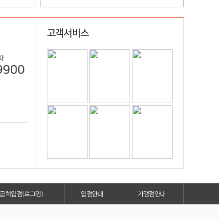
고객서비스
화
9900
급처입점(로그인)
입점안내
가맹점안내