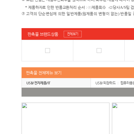
*
제품하자로 인한 반품교환처리 순서
:
①
제품회수
→②
당사
A/S
팀 
⑦
고객의 단순변심에 의한 일반제품
(
원제품의 변형이 없는
)
반품일 
판촉물 브랜드상품
전체보기
판촉물 전체메뉴 보기
USB/전자제품/IT
USB/외장하드
컴퓨터용