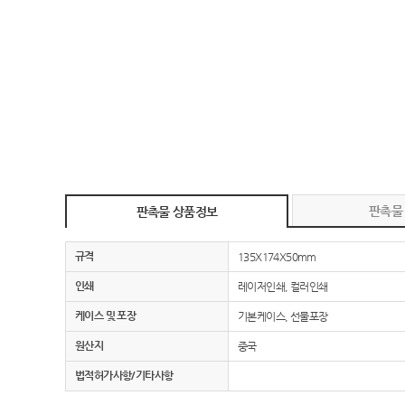
판촉물
판촉물 상품정보
규격
135X174X50mm
인쇄
레이저인쇄, 컬러인쇄
케이스 및 포장
기본케이스, 선물포장
원산지
중국
법적허가사항/기타사항