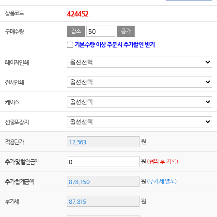
상품코드
424452
구매수량
감소
증가
기본수량 이상 주문시 추가할인 받기
레이저인쇄
전사인쇄
케이스
선물포장지
원
적용단가
원
(협의 후 기록)
추가 및 할인금액
원
(부가세 별도)
추가 합계금액
원
부가세