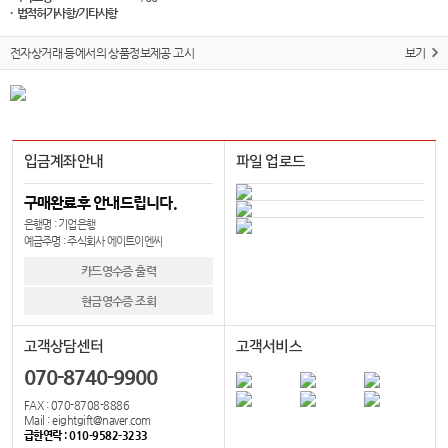
· 법적허가사항/기타사항
전자상거래 등에서의 상품정보제공 고시
보기
입금계좌안내
파일 업로드
구매완료후 안내드립니다.
은행명 : 기업은행
예금주명 : 주식회사 에이트이엔씨
카드영수증 출력
현금영수증 조회
고객상담센터
고객서비스
070-8740-9900
FAX : 070-8708-8886
Mail : eightgift@naver.com
급한연락 : 010-9582-3233