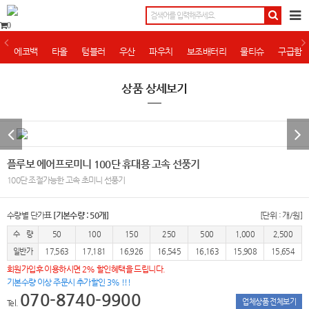
0
에코백
타올
텀블러
우산
파우치
보조배터리
물티슈
구급함
상품 상세보기
플루보 에어프로미니 100단 휴대용 고속 선풍기
100단 조절가능한 고속 초미니 선풍기
수량별 단가표
[기본수량 : 50개]
[단위 : 개/원]
수 량
50
100
150
250
500
1,000
2,500
일반가
17,563
17,181
16,926
16,545
16,163
15,908
15,654
회원가입후 이용하시면 2% 할인혜택을 드립니다.
기본수량 이상 주문시 추가할인 3% !!!
070-8740-9900
업체상품 전체보기
Tel.