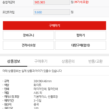
원
(부가세 포함)
총 합계금액
원
포인트적립
구매하기
장바구니
찜하기
견적서요청
대량구매(협의)
상품정보
구매후기
상품문의
반품/교환
아래 상품정보는 실제 상품과 차이가 있을수 있습니다
· 규격
38X96X46mm
· 색상
화이트
· 인쇄
레이저인쇄, 컬러인쇄
· 재질
ABS 외
· 케이스 및 포장
기본케이스, 선물포장
· 제작기간
3~5일
· 원산지
중국
· 1박스당
100