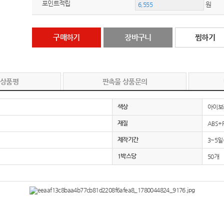
포인트적립
원
구매하기
장바구니
찜하기
 상품평
판촉물 상품문의
색상
아이보
재질
ABS+
제작기간
3~5일
1박스당
50개