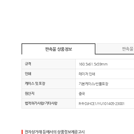
판촉물
판촉물 상품정보
규격
160.5x61.5x59mm
인쇄
레이저 인쇄
케이스 및 포장
기본케이스/선물포장
원산지
중국
법적허가사항/기타사항
R-R-DJI-ICE1/YU101405-23001
전자상거래 등에서의 상품정보제공고시