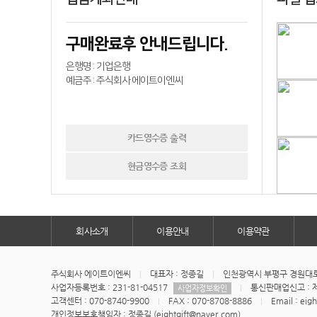
구매완료후 안내드립니다.
은행명 : 기업은행
예금주 : 주식회사 에이트이엔씨
카드영수증 출력
현금영수증 조회
회사소개
이용안내
이용약관
주식회사 에이트이엔씨
대표자 : 정종길
인천광역시 부평구 경원대로1
사업자등록번호 : 231-81-04517
통신판매업신고 : 제
사업자정보확인
고객센터 : 070-8740-9900
FAX : 070-8708-8886
Email : eig
개인정보보호책임자 : 정종길 (eightgift@naver.com)