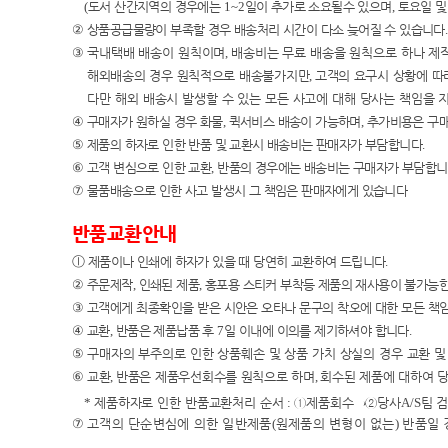
(
도서 산간지역의 경우에는
1~2
일이 추가로 소요될수 있으며
,
토요일 및
②
상품공급물량이 부족할 경우 배송처리 시간이 다소 늦어질 수 있습니다
.
③
국내택배 배송이
원칙이며
,
배송비는 무료 배송을 원칙으로 하나 제
해외배송의 경우 원칙적으로 배송불가지만
,
고객의 요구시 상황에 따
다만 해외 배송시 발생할 수 있는 모든 사고에 대해 당사는 책임
을 
④
구매자가 원하실 경우 화물
,
퀵서비스 배송이 가능하며
,
추가비용은 구
⑤
제품의 하자로 인한 반품 및 교환시 배송비는 판매자가 부담합니다
.
⑥
고객 변심으로 인한 교환
,
반품의 경우에는 배송비는 구매자가 부담합
⑦
물품배송으로 인한 사고 발생시 그 책임은 판매자에게 있습니다
반품교환안내
ⓛ
제품이나 인쇄에 하자가 있을 때 당연히 교환하여 드립니다
.
②
주문제작
,
인쇄된 제품
,
홍포용 스티커 부착등 제품의 재사용이 불가능한
③
고객에게 최종확인을 받은 시안은 오타나 문구의 착오에 대한 모든 책
④
교환
,
반품은 제품납품 후
7
일 이내에 이의를 제기하셔야 합니다
.
⑤
구매자의 부주의로 인한 상품훼손 및 상품 가치 상실의 경우 교환 
⑥
교환
,
반품은 제품우선회수를 원칙으로 하며
,
회수된 제품에 대하여 
*
제품하자로 인한 반품교환처리 순서
:
①
제품회수
→②
당사
A/S
팀 
⑦
고객의 단순변심에 의한 일반제품
(
원제품의 변형이 없는
)
반품일 