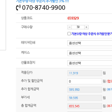
기본수량 이상 주문시 추가할인 3% !!!
070-8740-9900
상품코드
659329
구매수량
감
증
기본수량 이상 주문시 추가할인 받
레이저인쇄
소
가
케이스
선물포장지
적용단가
원
추가 및 할인금액
원
(협
추가 합계금액
원
(부
부가세
원
총 합계금액
원
(부