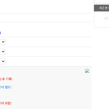
최근 본
없음
기
의 후 기록)
가세 별도)
가세 포함)