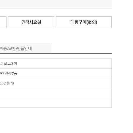
견적서요청
대량구매(협의)
배송/교환/반품안내
리,딥 그레이
PP+전자부품
(급건문의)