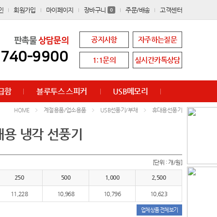
인
회원가입
마이페이지
장바구니
주문/배송
고객센터
0
공지사항
자주하는질문
판촉물
상담문의
8740-9900
1:1문의
실시간카톡상담
급함
블루투스 스피커
USB메모리
계절용품/업소용품
USB선풍기/부채
휴대용선풍기
HOME
 휴대용 냉각 선풍기
[단위 : 개/원]
250
500
1,000
2,500
11,228
10,968
10,796
10,623
업체상품 전체보기