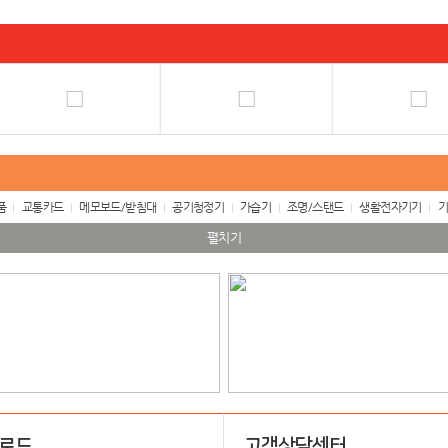
품
교통카드
메모보드/받침대
공기청정기
가습기
조명/스탠드
생활전자기기
기
펼치기
업로드
고객상담센터