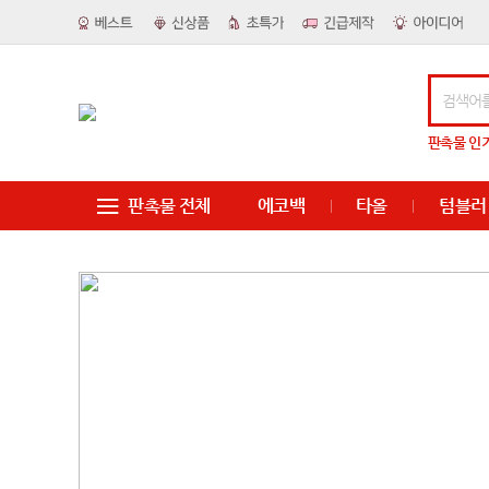
판촉물
인
판촉물 전체
에코백
타올
텀블러