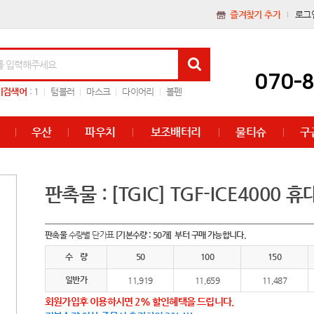
즐겨찾기 추가
로그
070-
기검색어
:
1
텀블러
마스크
다이어리
볼펜
우산
파우치
보조배터리
물티슈
구
판촉물 : [TGIC] TGF-ICE4000
판촉물
수량별 단가표
[기본수량 : 50개] 부터 구매 가능합니다.
수 량
50
100
150
일반가
11,919
11,659
11,487
회원가입후 이용하시면 2% 할인혜택을 드립니다.