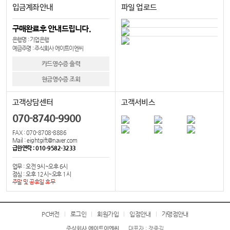
입금계좌안내
파일 업로드
구매완료후 안내드립니다.
은행명 : 기업은행
예금주명 : 주식회사 에이트이엔씨
카드영수증 출력
현금영수증 조회
고객상담센터
고객서비스
070-8740-9900
FAX : 070-8708-8886
Mail : eightgift@naver.com
급한연락 : 010-9582-3233
업무 : 오전 9시~오후 6시
점심 : 오후 12시~오후 1시
주말 및 공휴일 휴무
PC버전
로그인
회원가입
입점안내
가맹점안내
주식회사 에이트이엔씨
대표자 : 정종길