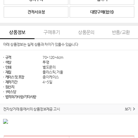
견적서요청
대량구매(협의)
상품정보
구매후기
상품문의
반품/교환
아래 상품정보는 실제 상품과 차이가 있을수 있습니다
· 규격
70*120*4cm
· 색상
투명
· 인쇄
별도문의
· 재질
플라스틱,거울
· 케이스 및 포장
종이케이스
· 제작기간
4~5일
· 원산지
· 1박스당
· 법적허가사항/기타사항
전자상거래 등에서의 상품정보제공 고시
보기