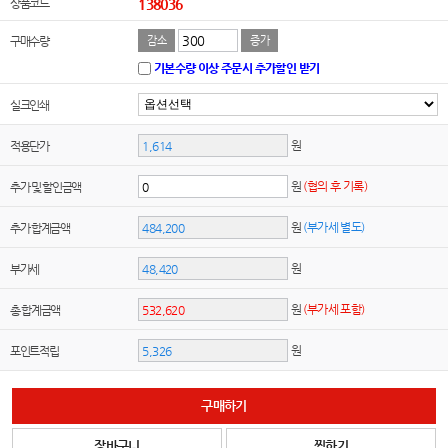
상품코드
138036
구매수량
감소
증가
기본수량 이상 주문시 추가할인 받기
실크인쇄
원
적용단가
원
(협의 후 기록)
추가 및 할인금액
원
(부가세 별도)
추가 합계금액
원
부가세
원
(부가세 포함)
총 합계금액
원
포인트적립
구매하기
장바구니
찜하기