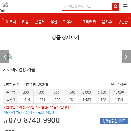
0
에코백
타올
텀블러
우산
파우치
보조배터리
물티슈
구급함
상품 상세보기
가로세로겸용 거울
수량별 단가표
[기본수량 : 300개]
[단위 : 개/원]
수 량
300
600
900
1,500
3,000
6,000
15,000
일반가
1,614
1,579
1,556
1,521
1,485
1,462
1,439
회원가입후 이용하시면 2% 할인혜택을 드립니다.
기본수량 이상 주문시 추가할인 3% !!!
070-8740-9900
업체상품 전체보기
Tel.