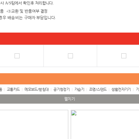
당사
A/S
팀에서 확인
후 처리합니다
.
검품
→③
교환 및 반품여
부 결정
경우 배송비는 구매자
부담입니다
.
품
교통카드
메모보드/받침대
공기청정기
가습기
조명/스탠드
생활전자기기
기
펼치기