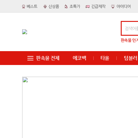
판촉물
인
판촉물 전체
에코백
타올
텀블러