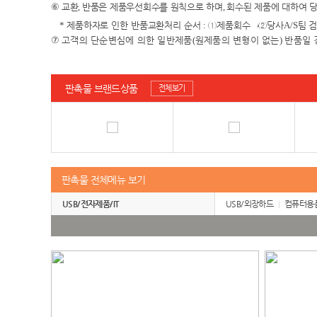
⑥
교환
,
반품은 제품우선회수를 원칙으로 하며
,
회수된 제품에 대하여 
*
제품하자로 인한 반품교환처리 순서
:
①
제품회수
→②
당사
A/S
팀 
⑦
고객의 단순변심에 의한 일반제품
(
원제품의 변형이 없는
)
반품일 
판촉물 브랜드상품
전체보기
판촉물 전체메뉴 보기
USB/전자제품/IT
USB/외장하드
컴퓨터용