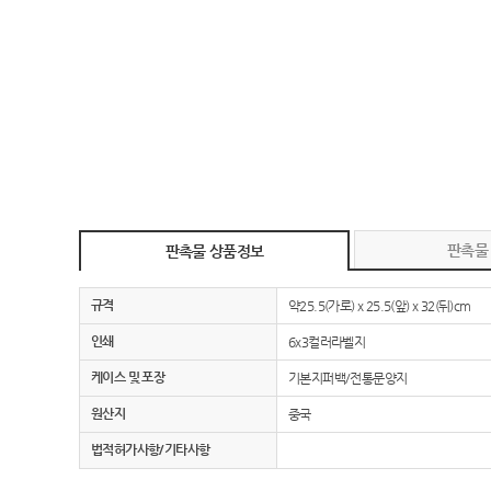
판촉물
판촉물 상품정보
규격
약25.5(가로) x 25.5(앞) x 32(뒤)cm
인쇄
6x3컬러라벨지
케이스 및 포장
기본지퍼백/전통문양지
원산지
중국
법적허가사항/기타사항