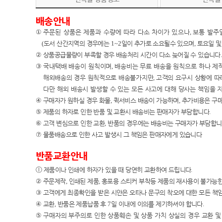
배송안내
①
주문된 상품은 제품과 수량에 따라 다소 차이가 있으나
,
보통 발주
(
도서 산간지역의 경우에는
1~2
일이 추가로 소요될수 있으며
,
토요일 및
②
상품공급물량이 부족할 경우 배송처리 시간이 다소 늦어질 수 있습니다
.
③
국내택배 배송이
원칙이며
,
배송비는 무료 배송을 원칙으로 하나 제
해외배송의 경우 원칙적으로 배송불가지만
,
고객의 요구시 상황에 따
다만 해외 배송시 발생할 수 있는 모든 사고에 대해 당사는 책임
을 
④
구매자가 원하실 경우 화물
,
퀵서비스 배송이 가능하며
,
추가비용은 구
⑤
제품의 하자로 인한 반품 및 교환시 배송비는 판매자가 부담합니다
.
⑥
고객 변심으로 인한 교환
,
반품의 경우에는 배송비는 구매자가 부담합
⑦
물품배송으로 인한 사고 발생시 그 책임은 판매자에게 있습니다
반품교환안내
ⓛ
제품이나 인쇄에 하자가 있을 때 당연히 교환하여 드립니다
.
②
주문제작
,
인쇄된 제품
,
홍포용 스티커 부착등 제품의 재사용이 불가능한
③
고객에게 최종확인을 받은 시안은 오타나 문구의 착오에 대한 모든 책
④
교환
,
반품은 제품납품 후
7
일 이내에 이의를 제기하셔야 합니다
.
⑤
구매자의 부주의로 인한 상품훼손 및 상품 가치 상실의 경우 교환 