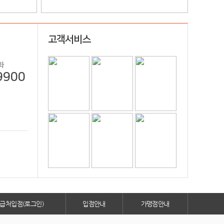
고객서비스
화
9900
급처입점(로그인)
입점안내
가맹점안내