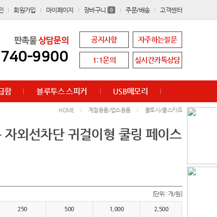
인
회원가입
마이페이지
장바구니
주문/배송
고객센터
0
공지사항
자주하는질문
판촉물
상담문의
8740-9900
1:1문의
실시간카톡상담
급함
블루투스 스피커
USB메모리
계절용품/업소용품
쿨토시/쿨스카프
HOME
여름 자외선차단 귀걸이형 쿨링 페이스
[단위 : 개/원]
250
500
1,000
2,500