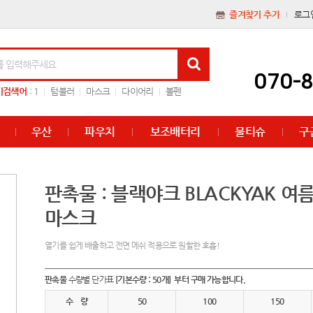
즐겨찾기 추가
로그
070-
기검색어
:
1
텀블러
마스크
다이어리
볼펜
우산
파우치
보조배터리
물티슈
구
판촉물 : 블랙야크 BLACKYAK 
마스크
열기를 쉽게 배출하고 전면 메쉬 적용으로 원할한 호흡!
판촉물
수량별 단가표
[기본수량 : 50개] 부터 구매 가능합니다.
수 량
50
100
150