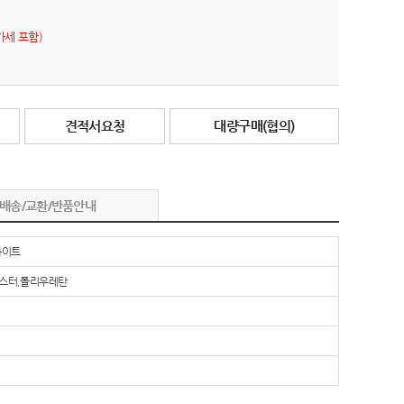
가세 포함)
견적서요청
대량구매(협의)
배송/교환/반품안내
화이트
스터,폴리우레탄