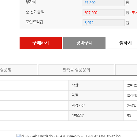
부가세
원
총 합계금액
원
(부
포인트적립
원
구매하기
장바구니
찜하기
 상품평
판촉물 상품문의
색상
블랙,
재질
폴리에
제작기간
2~4일
1박스당
50