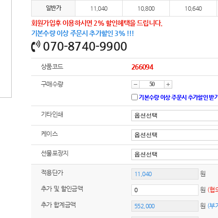
일반가
11,040
10,800
10,640
회원가입후 이용하시면 2% 할인혜택을 드립니다.
기본수량 이상 주문시 추가할인 3% !!!
070-8740-9900
상품코드
266094
구매수량
감
증
기본수량 이상 주문시 추가할인 받
기타인쇄
소
가
케이스
선물포장지
적용단가
원
추가 및 할인금액
원
(협
추가 합계금액
원
(부