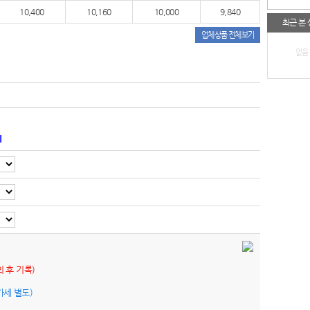
10,400
10,160
10,000
9,840
최근 본
업체상품 전체보기
없음
기
의 후 기록)
가세 별도)