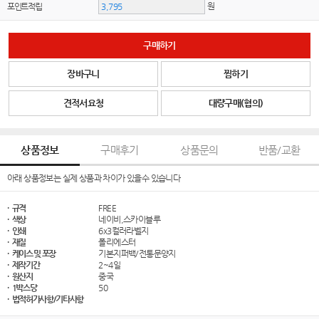
원
포인트적립
구매하기
장바구니
찜하기
견적서요청
대량구매(협의)
상품정보
구매후기
상품문의
반품/교환
아래 상품정보는 실제 상품과 차이가 있을수 있습니다
· 규격
FREE
· 색상
네이비,스카이블루
· 인쇄
6x3컬러라벨지
· 재질
폴리에스터
· 케이스 및 포장
기본지퍼백/전통문양지
· 제작기간
2~4일
· 원산지
중국
· 1박스당
50
· 법적허가사항/기타사항