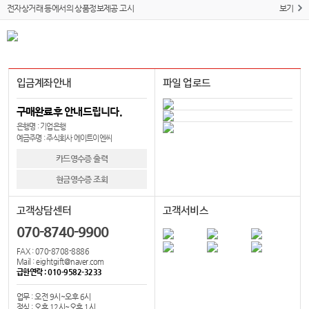
전자상거래 등에서의 상품정보제공 고시
보기
입금계좌안내
파일 업로드
구매완료후 안내드립니다.
은행명 : 기업은행
예금주명 : 주식회사 에이트이엔씨
카드영수증 출력
현금영수증 조회
고객상담센터
고객서비스
070-8740-9900
FAX : 070-8708-8886
Mail : eightgift@naver.com
급한연락 : 010-9582-3233
업무 : 오전 9시~오후 6시
점심 : 오후 12시~오후 1시