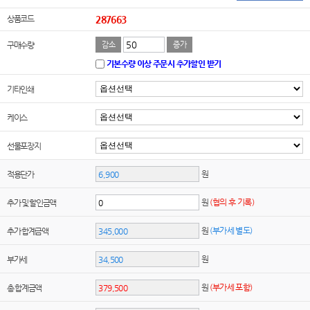
상품코드
287663
구매수량
감소
증가
기본수량 이상 주문시 추가할인 받기
기타인쇄
케이스
선물포장지
원
적용단가
원
(협의 후 기록)
추가 및 할인금액
원
(부가세 별도)
추가 합계금액
원
부가세
원
(부가세 포함)
총 합계금액