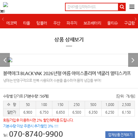
0
에코백
타올
텀블러
우산
파우치
보조배터리
물티슈
구급함
상품 상세보기
블랙야크 BLACKYAK 2026년형 여름 아이스폴리머 넥쿨러 멀티스카프
냉매는 반영구적으로 반복 사용되며 수분을 흡수하여 몸에 냉감을 부여!
수량별 단가표
[기본수량 : 50개]
[단위 : 개/원]
수 량
50
100
150
250
500
1,000
2,500
일반가
6,900
6,750
6,650
6,500
6,350
6,250
6,150
회원가입후 이용하시면 2% 할인혜택을 드립니다.
기본수량 이상 주문시 추가할인 3% !!!
070-8740-9900
업체상품 전체보기
Tel.