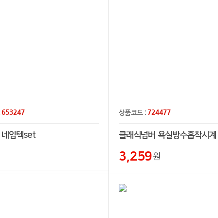
653247
724477
:
상품코드 :
 네임텍set
클래식넘버 욕실방수흡착시계
3,259
원