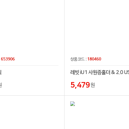
653906
180460
:
상품코드 :
틱
5,479
원
원