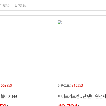
기많은순
최근등록순
562959
716353
:
상품코드 :
 볼마커set
피에르가르뎅 3단 댄디 완전