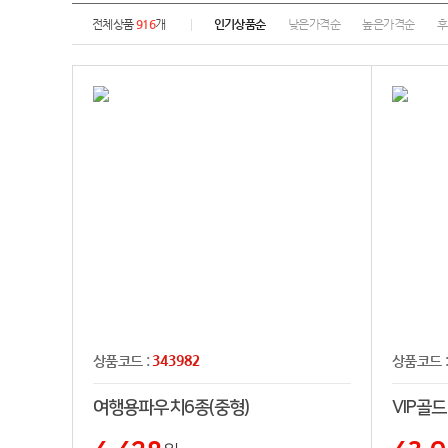
전체상품
916
개
인기상품순
낮은가격순
높은가격순
후
343982
상품코드 :
상품코드 
여행용파우치6종(중형)
VIP골드