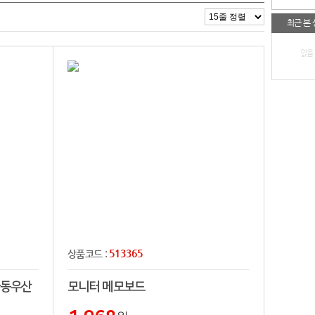
최근 본
없음
513365
상품코드 :
자동우산
모니터 메모보드