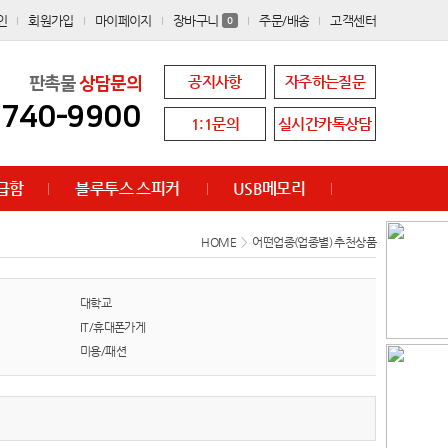
인
회원가입
마이페이지
장바구니
주문/배송
고객센터
0
공지사항
자주하는질문
판촉물
상담문의
8740-9900
1:1문의
실시간카톡상담
급함
블루투스 스피커
USB메모리
HOME
>
어떤업종(업종별) 추천상품
대학교
IT/휴대폰가게
미용/패션