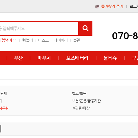
즐겨찾기 추가
로그
070-
기검색어
:
1
텀블러
마스크
다이어리
볼펜
우산
파우치
보조배터리
물티슈
구
/단체
학교/학원
계
보험/은행/금융기관
사무실
쇼핑몰/매장