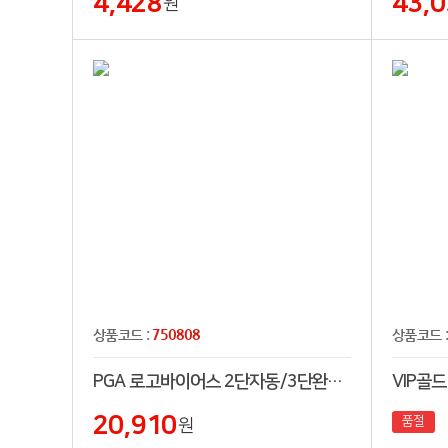
4,428
43,0
원
750808
상품코드 :
상품코드 
PGA 로고바이어스 2단자동/3단완자 우산세트
VIP골
20,910
품절
원